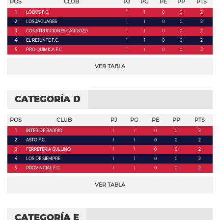
POS
CLUB
PJ
PG
PE
PP
PTS
1
LOBOS F.C.
1
1
0
0
2
2
LOS JAGUARES
1
1
0
0
2
3
CONSTRUCCIONES CARDOZO
1
1
0
0
2
4
EL REJUNTE F.C.
1
1
0
0
2
5
PRO QUIMICA F.C.
1
1
0
0
2
VER TABLA
CATEGORÍA D
POS
CLUB
PJ
PG
PE
PP
PTS
1
INTER DE BARRIO
1
1
0
0
2
2
ASTO F.C.
1
1
0
0
2
3
FERRETERIA GULLINO
1
1
0
0
2
4
LOS DE SIEMPRE
1
1
0
0
2
5
PROVINCIAL F.C.
1
1
0
0
2
VER TABLA
CATEGORÍA E