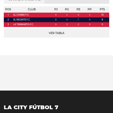
POS
CLUB
PJ
PG
PE
PP
PTS
1
EL COMBO F.C.
9
5
0
4
10
2
EL REJUNTE F.C.
9
4
1
4
9
3
LA TIMBANETA F.C.
9
0
0
9
0
VER TABLA
LA CITY FÚTBOL 7