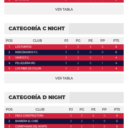
VER TABLA
CATEGORÍA C NIGHT
POS
CLUB
PJ
PG
PE
PP
PTS
1
LOS PUMITAS
3
3
0
0
6
2
MERCENARIOS F.C.
3
3
0
0
6
3
YAPEYÚ F.C.
3
2
0
1
4
4
PELUQUERIA IRG
3
2
0
1
4
5
LOS PIBES DE COLON
3
2
0
1
4
VER TABLA
CATEGORÍA D NIGHT
POS
CLUB
PJ
PG
PE
PP
PTS
1
PEICA CONSTRUCTORA
3
3
0
0
6
2
BARBERIA EL CABE
3
2
1
0
5
3
CORINTHIANS DEL NORTE
3
2
1
0
5