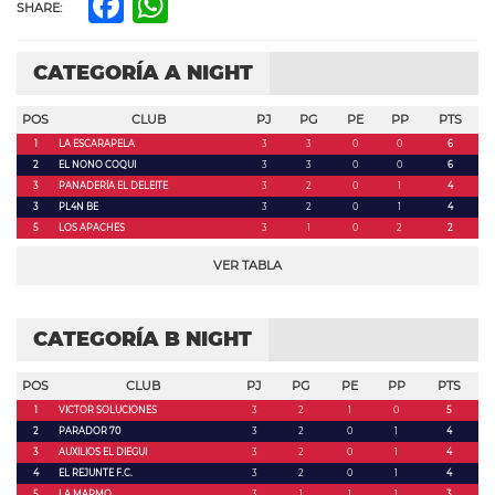
Facebook
WhatsApp
SHARE:
CATEGORÍA A NIGHT
POS
CLUB
PJ
PG
PE
PP
PTS
1
LA ESCARAPELA
3
3
0
0
6
2
EL NONO COQUI
3
3
0
0
6
3
PANADERÍA EL DELEITE
3
2
0
1
4
3
PL4N BE
3
2
0
1
4
5
LOS APACHES
3
1
0
2
2
VER TABLA
CATEGORÍA B NIGHT
POS
CLUB
PJ
PG
PE
PP
PTS
1
VICTOR SOLUCIONES
3
2
1
0
5
2
PARADOR 70
3
2
0
1
4
3
AUXILIOS EL DIEGUI
3
2
0
1
4
4
EL REJUNTE F.C.
3
2
0
1
4
5
LA MARMO
3
1
1
1
3