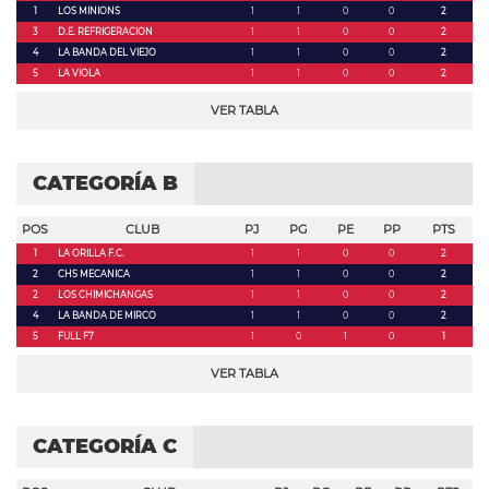
1
LOS MINIONS
1
1
0
0
2
3
D.E. REFRIGERACION
1
1
0
0
2
4
LA BANDA DEL VIEJO
1
1
0
0
2
5
LA VIOLA
1
1
0
0
2
VER TABLA
CATEGORÍA B
POS
CLUB
PJ
PG
PE
PP
PTS
1
LA ORILLA F.C.
1
1
0
0
2
2
CHS MECANICA
1
1
0
0
2
2
LOS CHIMICHANGAS
1
1
0
0
2
4
LA BANDA DE MIRCO
1
1
0
0
2
5
FULL F7
1
0
1
0
1
VER TABLA
CATEGORÍA C