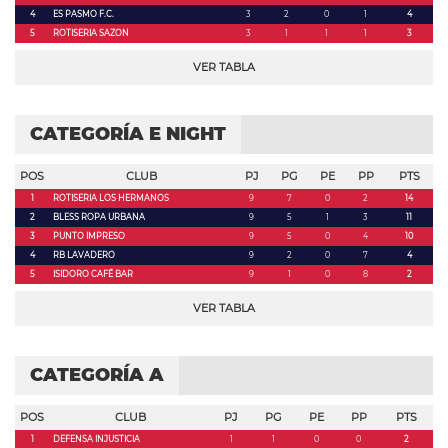
4
ES PASMO F.C.
3
2
0
1
4
5
ROTISERIA SAZON
3
1
1
1
3
VER TABLA
CATEGORÍA E NIGHT
POS
CLUB
PJ
PG
PE
PP
PTS
1
ROTISERIA LOS HERMANOS
9
7
0
2
14
2
BLESS ROPA URBANA
9
5
1
3
11
3
PUNTO IMPRESO
9
5
0
4
10
4
RB LAVADERO
9
2
0
7
4
5
ISIDORO CAFÉ BAR
9
1
0
8
2
VER TABLA
CATEGORÍA A
POS
CLUB
PJ
PG
PE
PP
PTS
1
DEFENSA INJUSTICIA
1
1
0
0
2