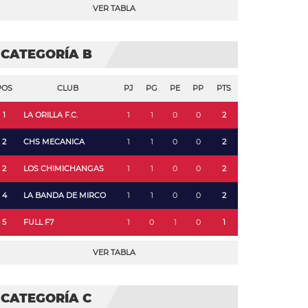
VER TABLA
CATEGORÍA B
POS
CLUB
PJ
PG
PE
PP
PTS
1
LA ORILLA F.C.
1
1
0
0
2
2
CHS MECANICA
1
1
0
0
2
2
LOS CHIMICHANGAS
1
1
0
0
2
4
LA BANDA DE MIRCO
1
1
0
0
2
5
FULL F7
1
0
1
0
1
VER TABLA
CATEGORÍA C