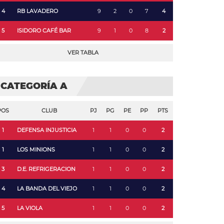
4
RB LAVADERO
9
2
0
7
4
5
ISIDORO CAFÉ BAR
9
1
0
8
2
VER TABLA
CATEGORÍA A
POS
CLUB
PJ
PG
PE
PP
PTS
1
DEFENSA INJUSTICIA
1
1
0
0
2
1
LOS MINIONS
1
1
0
0
2
3
D.E. REFRIGERACION
1
1
0
0
2
4
LA BANDA DEL VIEJO
1
1
0
0
2
5
LA VIOLA
1
1
0
0
2