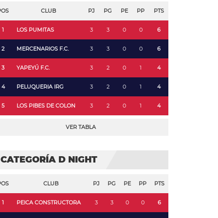
POS
CLUB
PJ
PG
PE
PP
PTS
1
LOS PUMITAS
3
3
0
0
6
2
MERCENARIOS F.C.
3
3
0
0
6
3
YAPEYÚ F.C.
3
2
0
1
4
4
PELUQUERIA IRG
3
2
0
1
4
5
LOS PIBES DE COLON
3
2
0
1
4
VER TABLA
CATEGORÍA D NIGHT
POS
CLUB
PJ
PG
PE
PP
PTS
1
PEICA CONSTRUCTORA
3
3
0
0
6