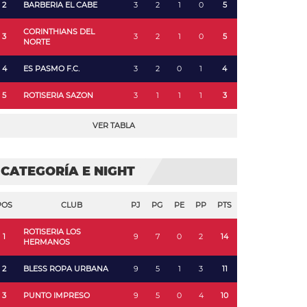
2
BARBERIA EL CABE
3
2
1
0
5
CORINTHIANS DEL
3
3
2
1
0
5
NORTE
4
ES PASMO F.C.
3
2
0
1
4
5
ROTISERIA SAZON
3
1
1
1
3
VER TABLA
CATEGORÍA E NIGHT
POS
CLUB
PJ
PG
PE
PP
PTS
ROTISERIA LOS
1
9
7
0
2
14
HERMANOS
2
BLESS ROPA URBANA
9
5
1
3
11
3
PUNTO IMPRESO
9
5
0
4
10