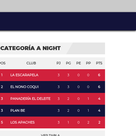
CATEGORÍA A NIGHT
POS
CLUB
PJ
PG
PE
PP
PTS
1
LA ESCARAPELA
3
3
0
0
6
2
EL NONO COQUI
3
3
0
0
6
3
PANADERÍA EL DELEITE
3
2
0
1
4
3
PL4N BE
3
2
0
1
4
5
LOS APACHES
3
1
0
2
2
VER TABLA