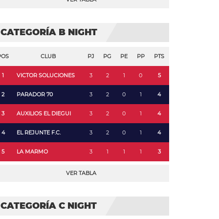
CATEGORÍA B NIGHT
POS
CLUB
PJ
PG
PE
PP
PTS
1
VICTOR SOLUCIONES
3
2
1
0
5
2
PARADOR 70
3
2
0
1
4
3
AUXILIOS EL DIEGUI
3
2
0
1
4
4
EL REJUNTE F.C.
3
2
0
1
4
5
LA MARMO
3
1
1
1
3
VER TABLA
CATEGORÍA C NIGHT