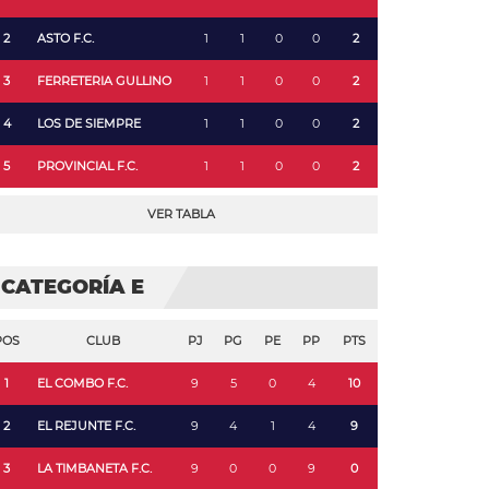
2
ASTO F.C.
1
1
0
0
2
3
FERRETERIA GULLINO
1
1
0
0
2
4
LOS DE SIEMPRE
1
1
0
0
2
5
PROVINCIAL F.C.
1
1
0
0
2
VER TABLA
CATEGORÍA E
POS
CLUB
PJ
PG
PE
PP
PTS
1
EL COMBO F.C.
9
5
0
4
10
2
EL REJUNTE F.C.
9
4
1
4
9
3
LA TIMBANETA F.C.
9
0
0
9
0