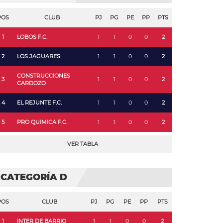
POS
CLUB
PJ
PG
PE
PP
PTS
1
LOBOS F.C.
1
1
0
0
2
2
LOS JAGUARES
1
1
0
0
2
CONSTRUCCIONES
3
1
1
0
0
2
CARDOZO
4
EL REJUNTE F.C.
1
1
0
0
2
5
PRO QUIMICA F.C.
1
1
0
0
2
VER TABLA
CATEGORÍA D
POS
CLUB
PJ
PG
PE
PP
PTS
1
INTER DE BARRIO
1
1
0
0
2