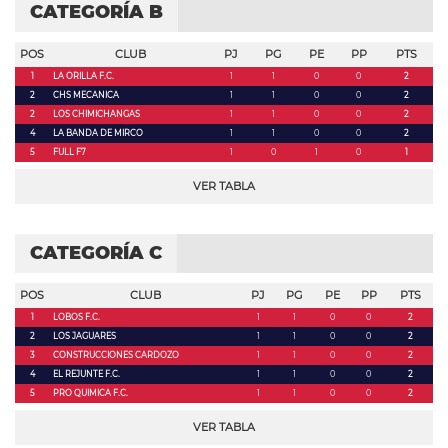
CATEGORÍA B
POS
CLUB
PJ
PG
PE
PP
PTS
1
LA ORILLA F.C.
1
1
0
0
2
2
CHS MECANICA
1
1
0
0
2
2
LOS CHIMICHANGAS
1
1
0
0
2
4
LA BANDA DE MIRCO
1
1
0
0
2
5
FULL F7
1
0
1
0
1
VER TABLA
CATEGORÍA C
POS
CLUB
PJ
PG
PE
PP
PTS
1
LOBOS F.C.
1
1
0
0
2
2
LOS JAGUARES
1
1
0
0
2
3
CONSTRUCCIONES CARDOZO
1
1
0
0
2
4
EL REJUNTE F.C.
1
1
0
0
2
5
PRO QUIMICA F.C.
1
1
0
0
2
VER TABLA