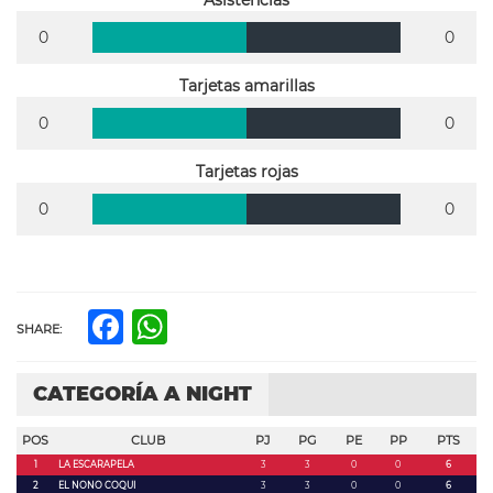
Asistencias
0
0
Tarjetas amarillas
0
0
Tarjetas rojas
0
0
Facebook
WhatsApp
SHARE:
CATEGORÍA A NIGHT
POS
CLUB
PJ
PG
PE
PP
PTS
1
LA ESCARAPELA
3
3
0
0
6
2
EL NONO COQUI
3
3
0
0
6