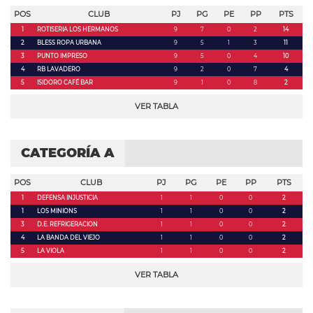
POS
CLUB
PJ
PG
PE
PP
PTS
1
ROTISERIA LOS HERMANOS
9
7
0
2
14
2
BLESS ROPA URBANA
9
5
1
3
11
3
PUNTO IMPRESO
9
5
0
4
10
4
RB LAVADERO
9
2
0
7
4
5
ISIDORO CAFÉ BAR
9
1
0
8
2
VER TABLA
CATEGORÍA A
POS
CLUB
PJ
PG
PE
PP
PTS
1
DEFENSA INJUSTICIA
1
1
0
0
2
1
LOS MINIONS
1
1
0
0
2
3
D.E. REFRIGERACION
1
1
0
0
2
4
LA BANDA DEL VIEJO
1
1
0
0
2
5
LA VIOLA
1
1
0
0
2
VER TABLA