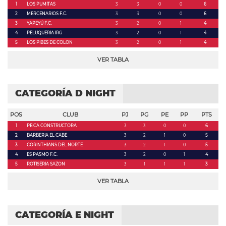
1
LOS PUMITAS
3
3
0
0
6
2
MERCENARIOS F.C.
3
3
0
0
6
3
YAPEYÚ F.C.
3
2
0
1
4
4
PELUQUERIA IRG
3
2
0
1
4
5
LOS PIBES DE COLON
3
2
0
1
4
VER TABLA
CATEGORÍA D NIGHT
POS
CLUB
PJ
PG
PE
PP
PTS
1
PEICA CONSTRUCTORA
3
3
0
0
6
2
BARBERIA EL CABE
3
2
1
0
5
3
CORINTHIANS DEL NORTE
3
2
1
0
5
4
ES PASMO F.C.
3
2
0
1
4
5
ROTISERIA SAZON
3
1
1
1
3
VER TABLA
CATEGORÍA E NIGHT