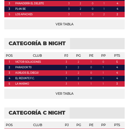
3
PANADERÍA EL DELEITE
3
2
0
1
4
3
PL4N BE
3
2
0
1
4
5
LOS APACHES
3
1
0
2
2
VER TABLA
CATEGORÍA B NIGHT
POS
CLUB
PJ
PG
PE
PP
PTS
1
VICTOR SOLUCIONES
3
2
1
0
5
2
PARADOR 70
3
2
0
1
4
3
AUXILIOS EL DIEGUI
3
2
0
1
4
4
EL REJUNTE F.C.
3
2
0
1
4
5
LA MARMO
3
1
1
1
3
VER TABLA
CATEGORÍA C NIGHT
POS
CLUB
PJ
PG
PE
PP
PTS