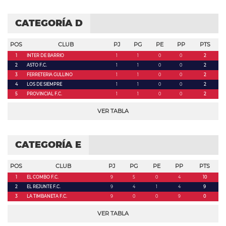
CATEGORÍA D
POS
CLUB
PJ
PG
PE
PP
PTS
1
INTER DE BARRIO
1
1
0
0
2
2
ASTO F.C.
1
1
0
0
2
3
FERRETERIA GULLINO
1
1
0
0
2
4
LOS DE SIEMPRE
1
1
0
0
2
5
PROVINCIAL F.C.
1
1
0
0
2
VER TABLA
CATEGORÍA E
POS
CLUB
PJ
PG
PE
PP
PTS
1
EL COMBO F.C.
9
5
0
4
10
2
EL REJUNTE F.C.
9
4
1
4
9
3
LA TIMBANETA F.C.
9
0
0
9
0
VER TABLA