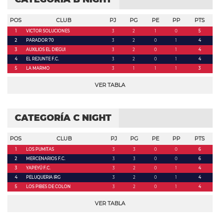
POS
CLUB
PJ
PG
PE
PP
PTS
1
VICTOR SOLUCIONES
3
2
1
0
5
2
PARADOR 70
3
2
0
1
4
3
AUXILIOS EL DIEGUI
3
2
0
1
4
4
EL REJUNTE F.C.
3
2
0
1
4
5
LA MARMO
3
1
1
1
3
VER TABLA
CATEGORÍA C NIGHT
POS
CLUB
PJ
PG
PE
PP
PTS
1
LOS PUMITAS
3
3
0
0
6
2
MERCENARIOS F.C.
3
3
0
0
6
3
YAPEYÚ F.C.
3
2
0
1
4
4
PELUQUERIA IRG
3
2
0
1
4
5
LOS PIBES DE COLON
3
2
0
1
4
VER TABLA