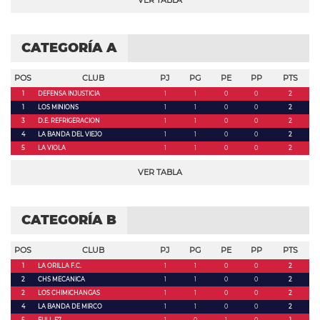
VER TABLA
CATEGORÍA A
POS
CLUB
PJ
PG
PE
PP
PTS
1
DEFENSA INJUSTICIA
1
1
0
0
2
1
LOS MINIONS
1
1
0
0
2
3
D.E. REFRIGERACION
1
1
0
0
2
4
LA BANDA DEL VIEJO
1
1
0
0
2
5
LA VIOLA
1
1
0
0
2
VER TABLA
CATEGORÍA B
POS
CLUB
PJ
PG
PE
PP
PTS
1
LA ORILLA F.C.
1
1
0
0
2
2
CHS MECANICA
1
1
0
0
2
2
LOS CHIMICHANGAS
1
1
0
0
2
4
LA BANDA DE MIRCO
1
1
0
0
2