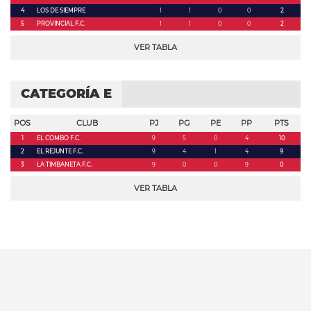
4
LOS DE SIEMPRE
1
1
0
0
2
5
PROVINCIAL F.C.
1
1
0
0
2
VER TABLA
CATEGORÍA E
POS
CLUB
PJ
PG
PE
PP
PTS
1
EL COMBO F.C.
9
5
0
4
10
2
EL REJUNTE F.C.
9
4
1
4
9
3
LA TIMBANETA F.C.
9
0
0
9
0
VER TABLA