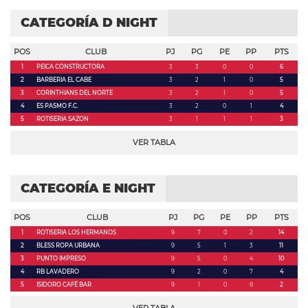
CATEGORÍA D NIGHT
POS
CLUB
PJ
PG
PE
PP
PTS
1
PEICA CONSTRUCTORA
3
3
0
0
6
2
BARBERIA EL CABE
3
2
1
0
5
3
CORINTHIANS DEL NORTE
3
2
1
0
5
4
ES PASMO F.C.
3
2
0
1
4
5
ROTISERIA SAZON
3
1
1
1
3
VER TABLA
CATEGORÍA E NIGHT
POS
CLUB
PJ
PG
PE
PP
PTS
1
ROTISERIA LOS HERMANOS
9
7
0
2
14
2
BLESS ROPA URBANA
9
5
1
3
11
3
PUNTO IMPRESO
9
5
0
4
10
4
RB LAVADERO
9
2
0
7
4
5
ISIDORO CAFÉ BAR
9
1
0
8
2