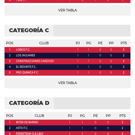
5
FULL F7
1
0
1
0
1
VER TABLA
CATEGORÍA C
POS
CLUB
PJ
PG
PE
PP
PTS
1
LOBOS F.C.
1
1
0
0
2
2
LOS JAGUARES
1
1
0
0
2
3
CONSTRUCCIONES CARDOZO
1
1
0
0
2
4
EL REJUNTE F.C.
1
1
0
0
2
5
PRO QUIMICA F.C.
1
1
0
0
2
VER TABLA
CATEGORÍA D
POS
CLUB
PJ
PG
PE
PP
PTS
1
INTER DE BARRIO
1
1
0
0
2
2
ASTO F.C.
1
1
0
0
2
3
FERRETERIA GULLINO
1
1
0
0
2