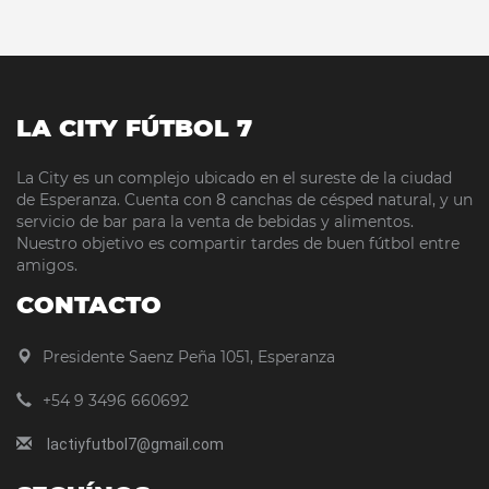
LA CITY FÚTBOL 7
La City es un complejo ubicado en el sureste de la ciudad
de Esperanza. Cuenta con 8 canchas de césped natural, y un
servicio de bar para la venta de bebidas y alimentos.
Nuestro objetivo es compartir tardes de buen fútbol entre
amigos.
CONTACTO
Presidente Saenz Peña 1051, Esperanza
+54 9 3496 660692
lactiyfutbol7@gmail.com