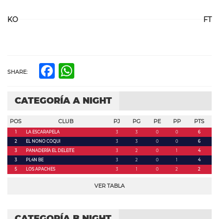
KO
FT
Facebook
WhatsApp
SHARE:
CATEGORÍA A NIGHT
POS
CLUB
PJ
PG
PE
PP
PTS
1
LA ESCARAPELA
3
3
0
0
6
2
EL NONO COQUI
3
3
0
0
6
3
PANADERÍA EL DELEITE
3
2
0
1
4
3
PL4N BE
3
2
0
1
4
5
LOS APACHES
3
1
0
2
2
VER TABLA
CATEGORÍA B NIGHT