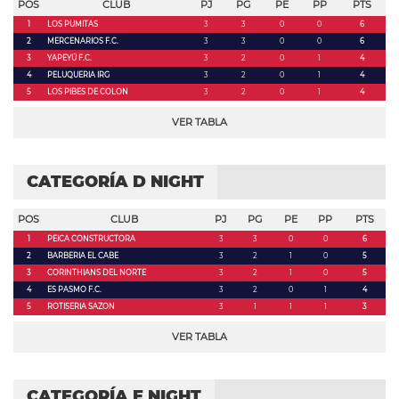
POS
CLUB
PJ
PG
PE
PP
PTS
1
LOS PUMITAS
3
3
0
0
6
2
MERCENARIOS F.C.
3
3
0
0
6
3
YAPEYÚ F.C.
3
2
0
1
4
4
PELUQUERIA IRG
3
2
0
1
4
5
LOS PIBES DE COLON
3
2
0
1
4
VER TABLA
CATEGORÍA D NIGHT
POS
CLUB
PJ
PG
PE
PP
PTS
1
PEICA CONSTRUCTORA
3
3
0
0
6
2
BARBERIA EL CABE
3
2
1
0
5
3
CORINTHIANS DEL NORTE
3
2
1
0
5
4
ES PASMO F.C.
3
2
0
1
4
5
ROTISERIA SAZON
3
1
1
1
3
VER TABLA
CATEGORÍA E NIGHT