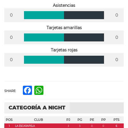
Asistencias
0
0
Tarjetas amarillas
0
0
Tarjetas rojas
0
0
Facebook
WhatsApp
SHARE:
CATEGORÍA A NIGHT
POS
CLUB
PJ
PG
PE
PP
PTS
1
LA ESCARAPELA
3
3
0
0
6