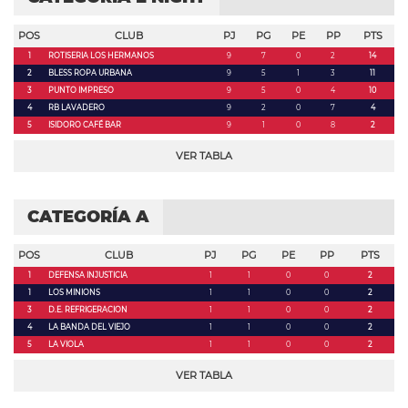
POS
CLUB
PJ
PG
PE
PP
PTS
1
ROTISERIA LOS HERMANOS
9
7
0
2
14
2
BLESS ROPA URBANA
9
5
1
3
11
3
PUNTO IMPRESO
9
5
0
4
10
4
RB LAVADERO
9
2
0
7
4
5
ISIDORO CAFÉ BAR
9
1
0
8
2
VER TABLA
CATEGORÍA A
POS
CLUB
PJ
PG
PE
PP
PTS
1
DEFENSA INJUSTICIA
1
1
0
0
2
1
LOS MINIONS
1
1
0
0
2
3
D.E. REFRIGERACION
1
1
0
0
2
4
LA BANDA DEL VIEJO
1
1
0
0
2
5
LA VIOLA
1
1
0
0
2
VER TABLA