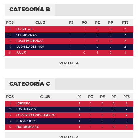
CATEGORÍA B
POS
CLUB
PJ
PG
PE
PP
PTS
1
LA ORILLA F.C.
1
1
0
0
2
2
CHS MECANICA
1
1
0
0
2
2
LOS CHIMICHANGAS
1
1
0
0
2
4
LA BANDA DE MIRCO
1
1
0
0
2
5
FULL F7
1
0
1
0
1
VER TABLA
CATEGORÍA C
POS
CLUB
PJ
PG
PE
PP
PTS
1
LOBOS F.C.
1
1
0
0
2
2
LOS JAGUARES
1
1
0
0
2
3
CONSTRUCCIONES CARDOZO
1
1
0
0
2
4
EL REJUNTE F.C.
1
1
0
0
2
5
PRO QUIMICA F.C.
1
1
0
0
2
VER TABLA