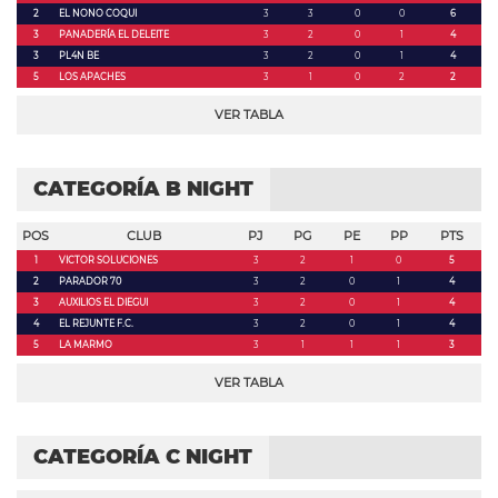
2
EL NONO COQUI
3
3
0
0
6
3
PANADERÍA EL DELEITE
3
2
0
1
4
3
PL4N BE
3
2
0
1
4
5
LOS APACHES
3
1
0
2
2
VER TABLA
CATEGORÍA B NIGHT
POS
CLUB
PJ
PG
PE
PP
PTS
1
VICTOR SOLUCIONES
3
2
1
0
5
2
PARADOR 70
3
2
0
1
4
3
AUXILIOS EL DIEGUI
3
2
0
1
4
4
EL REJUNTE F.C.
3
2
0
1
4
5
LA MARMO
3
1
1
1
3
VER TABLA
CATEGORÍA C NIGHT