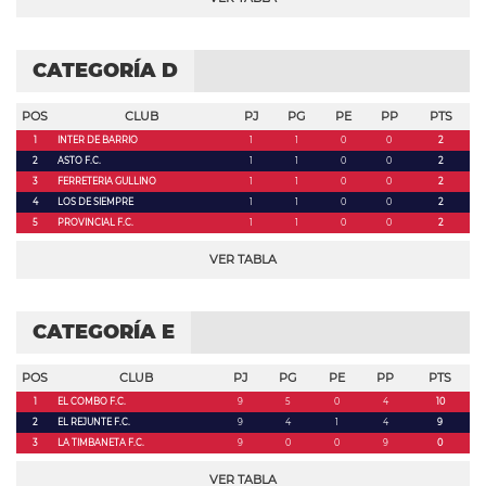
CATEGORÍA D
POS
CLUB
PJ
PG
PE
PP
PTS
1
INTER DE BARRIO
1
1
0
0
2
2
ASTO F.C.
1
1
0
0
2
3
FERRETERIA GULLINO
1
1
0
0
2
4
LOS DE SIEMPRE
1
1
0
0
2
5
PROVINCIAL F.C.
1
1
0
0
2
VER TABLA
CATEGORÍA E
POS
CLUB
PJ
PG
PE
PP
PTS
1
EL COMBO F.C.
9
5
0
4
10
2
EL REJUNTE F.C.
9
4
1
4
9
3
LA TIMBANETA F.C.
9
0
0
9
0
VER TABLA