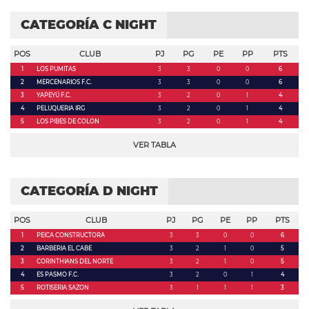
CATEGORÍA C NIGHT
POS
CLUB
PJ
PG
PE
PP
PTS
1
LOS PUMITAS
3
3
0
0
6
2
MERCENARIOS F.C.
3
3
0
0
6
3
YAPEYÚ F.C.
3
2
0
1
4
4
PELUQUERIA IRG
3
2
0
1
4
5
LOS PIBES DE COLON
3
2
0
1
4
VER TABLA
CATEGORÍA D NIGHT
POS
CLUB
PJ
PG
PE
PP
PTS
1
PEICA CONSTRUCTORA
3
3
0
0
6
2
BARBERIA EL CABE
3
2
1
0
5
3
CORINTHIANS DEL NORTE
3
2
1
0
5
4
ES PASMO F.C.
3
2
0
1
4
5
ROTISERIA SAZON
3
1
1
1
3