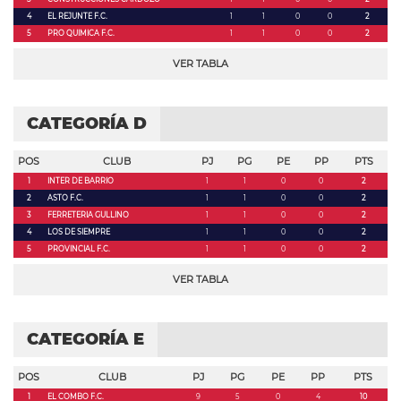
4
EL REJUNTE F.C.
1
1
0
0
2
5
PRO QUIMICA F.C.
1
1
0
0
2
VER TABLA
CATEGORÍA D
POS
CLUB
PJ
PG
PE
PP
PTS
1
INTER DE BARRIO
1
1
0
0
2
2
ASTO F.C.
1
1
0
0
2
3
FERRETERIA GULLINO
1
1
0
0
2
4
LOS DE SIEMPRE
1
1
0
0
2
5
PROVINCIAL F.C.
1
1
0
0
2
VER TABLA
CATEGORÍA E
POS
CLUB
PJ
PG
PE
PP
PTS
1
EL COMBO F.C.
9
5
0
4
10