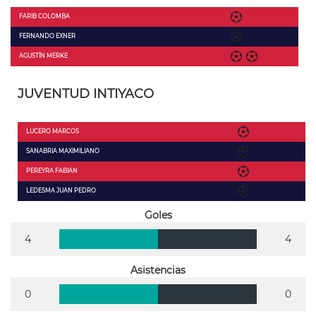
FARIB COLOMBA
FERNANDO EXNER
AGUSTÍN MERKE
JUVENTUD INTIYACO
LUCERO MARCOS
SANABRIA MAXIMILIANO
PEREYRA FABIAN
LEDESMA JUAN PEDRO
Goles
4
4
Asistencias
0
0