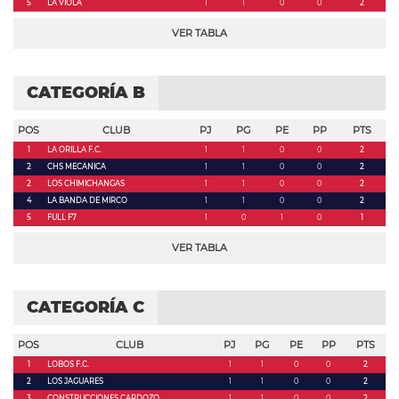
5
LA VIOLA
1
1
0
0
2
VER TABLA
CATEGORÍA B
POS
CLUB
PJ
PG
PE
PP
PTS
1
LA ORILLA F.C.
1
1
0
0
2
2
CHS MECANICA
1
1
0
0
2
2
LOS CHIMICHANGAS
1
1
0
0
2
4
LA BANDA DE MIRCO
1
1
0
0
2
5
FULL F7
1
0
1
0
1
VER TABLA
CATEGORÍA C
POS
CLUB
PJ
PG
PE
PP
PTS
1
LOBOS F.C.
1
1
0
0
2
2
LOS JAGUARES
1
1
0
0
2
3
CONSTRUCCIONES CARDOZO
1
1
0
0
2