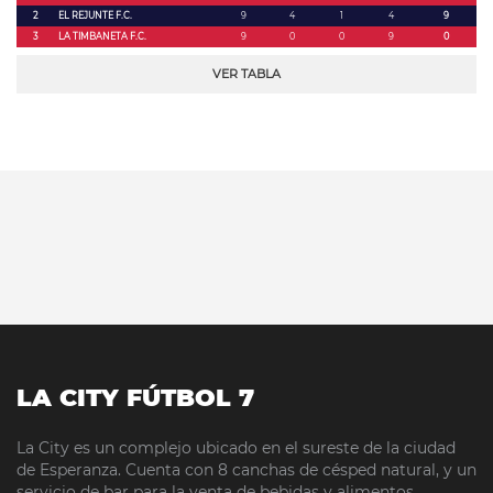
2
EL REJUNTE F.C.
9
4
1
4
9
3
LA TIMBANETA F.C.
9
0
0
9
0
VER TABLA
LA CITY FÚTBOL 7
La City es un complejo ubicado en el sureste de la ciudad
de Esperanza. Cuenta con 8 canchas de césped natural, y un
servicio de bar para la venta de bebidas y alimentos.