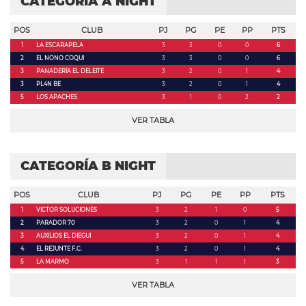
CATEGORÍA A NIGHT
POS
CLUB
PJ
PG
PE
PP
PTS
1
LA ESCARAPELA
3
3
0
0
6
2
EL NONO COQUI
3
3
0
0
6
3
PANADERÍA EL DELEITE
3
2
0
1
4
3
PL4N BE
3
2
0
1
4
5
LOS APACHES
3
1
0
2
2
VER TABLA
CATEGORÍA B NIGHT
POS
CLUB
PJ
PG
PE
PP
PTS
1
VICTOR SOLUCIONES
3
2
1
0
5
2
PARADOR 70
3
2
0
1
4
3
AUXILIOS EL DIEGUI
3
2
0
1
4
4
EL REJUNTE F.C.
3
2
0
1
4
5
LA MARMO
3
1
1
1
3
VER TABLA