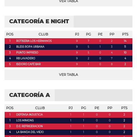
VER TABLA
CATEGORÍA E NIGHT
POS
CLUB
PJ
PG
PE
PP
PTS
1
ROTISERIA LOS HERMANOS
9
7
0
2
14
2
BLESS ROPA URBANA
9
5
1
3
11
3
PUNTO IMPRESO
9
5
0
4
10
4
RB LAVADERO
9
2
0
7
4
5
ISIDORO CAFÉ BAR
9
1
0
8
2
VER TABLA
CATEGORÍA A
POS
CLUB
PJ
PG
PE
PP
PTS
1
DEFENSA INJUSTICIA
1
1
0
0
2
1
LOS MINIONS
1
1
0
0
2
3
D.E. REFRIGERACION
1
1
0
0
2
4
LA BANDA DEL VIEJO
1
1
0
0
2