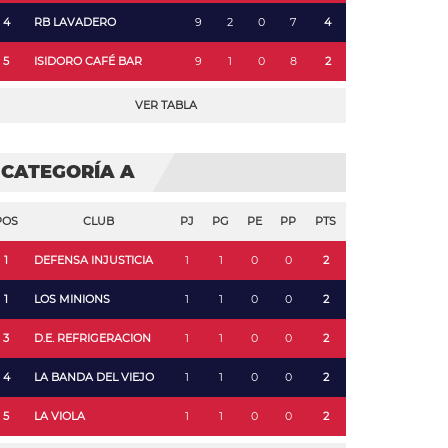
4
RB LAVADERO
9
2
0
7
4
5
ISIDORO CAFÉ BAR
9
1
0
8
2
VER TABLA
CATEGORÍA A
POS
CLUB
PJ
PG
PE
PP
PTS
1
DEFENSA INJUSTICIA
1
1
0
0
2
1
LOS MINIONS
1
1
0
0
2
3
D.E. REFRIGERACION
1
1
0
0
2
4
LA BANDA DEL VIEJO
1
1
0
0
2
5
LA VIOLA
1
1
0
0
2