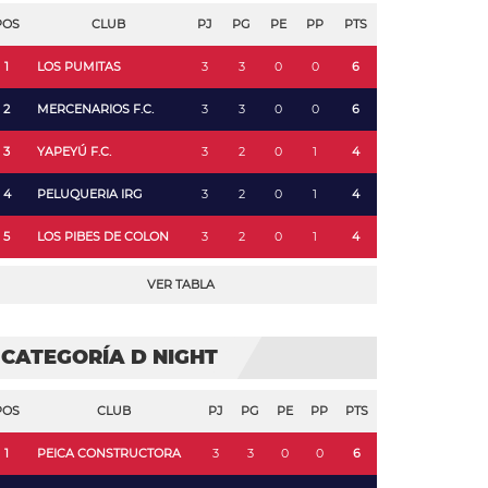
POS
CLUB
PJ
PG
PE
PP
PTS
1
LOS PUMITAS
3
3
0
0
6
2
MERCENARIOS F.C.
3
3
0
0
6
3
YAPEYÚ F.C.
3
2
0
1
4
4
PELUQUERIA IRG
3
2
0
1
4
5
LOS PIBES DE COLON
3
2
0
1
4
VER TABLA
CATEGORÍA D NIGHT
POS
CLUB
PJ
PG
PE
PP
PTS
1
PEICA CONSTRUCTORA
3
3
0
0
6