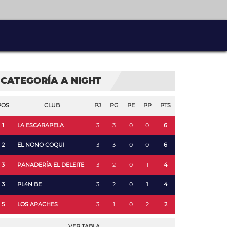
CATEGORÍA A NIGHT
POS
CLUB
PJ
PG
PE
PP
PTS
1
LA ESCARAPELA
3
3
0
0
6
2
EL NONO COQUI
3
3
0
0
6
3
PANADERÍA EL DELEITE
3
2
0
1
4
3
PL4N BE
3
2
0
1
4
5
LOS APACHES
3
1
0
2
2
VER TABLA