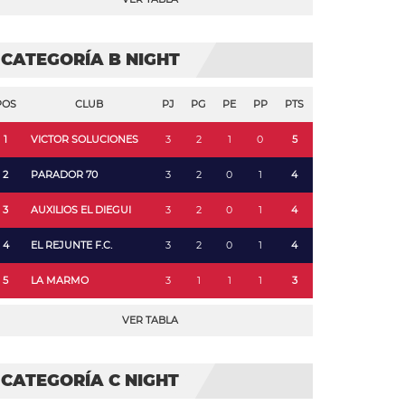
CATEGORÍA B NIGHT
POS
CLUB
PJ
PG
PE
PP
PTS
1
VICTOR SOLUCIONES
3
2
1
0
5
2
PARADOR 70
3
2
0
1
4
3
AUXILIOS EL DIEGUI
3
2
0
1
4
4
EL REJUNTE F.C.
3
2
0
1
4
5
LA MARMO
3
1
1
1
3
VER TABLA
CATEGORÍA C NIGHT