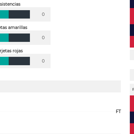
sistencias
0
etas amarillas
0
rjetas rojas
0
FT