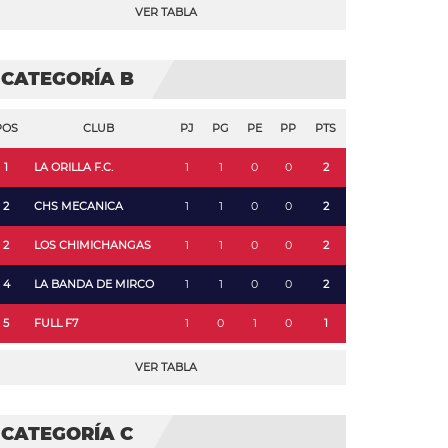
VER TABLA
CATEGORÍA B
POS
CLUB
PJ
PG
PE
PP
PTS
1
LA ORILLA F.C.
1
1
0
0
2
2
CHS MECANICA
1
1
0
0
2
2
LOS CHIMICHANGAS
1
1
0
0
2
4
LA BANDA DE MIRCO
1
1
0
0
2
5
FULL F7
1
0
1
0
1
VER TABLA
CATEGORÍA C