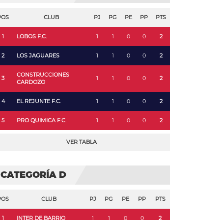
POS
CLUB
PJ
PG
PE
PP
PTS
1
LOBOS F.C.
1
1
0
0
2
2
LOS JAGUARES
1
1
0
0
2
CONSTRUCCIONES
3
1
1
0
0
2
CARDOZO
4
EL REJUNTE F.C.
1
1
0
0
2
5
PRO QUIMICA F.C.
1
1
0
0
2
VER TABLA
CATEGORÍA D
POS
CLUB
PJ
PG
PE
PP
PTS
1
INTER DE BARRIO
1
1
0
0
2