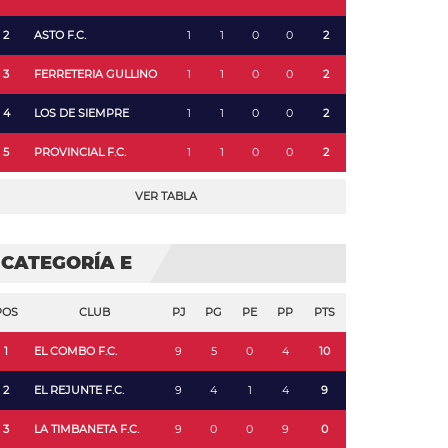
2
ASTO F.C.
1
1
0
0
2
3
FERRETERIA GULLINO
1
1
0
0
2
4
LOS DE SIEMPRE
1
1
0
0
2
5
PROVINCIAL F.C.
1
1
0
0
2
VER TABLA
CATEGORÍA E
POS
CLUB
PJ
PG
PE
PP
PTS
1
EL COMBO F.C.
9
5
0
4
10
2
EL REJUNTE F.C.
9
4
1
4
9
3
LA TIMBANETA F.C.
9
0
0
9
0