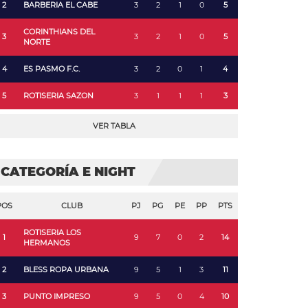
2
BARBERIA EL CABE
3
2
1
0
5
CORINTHIANS DEL
3
3
2
1
0
5
NORTE
4
ES PASMO F.C.
3
2
0
1
4
5
ROTISERIA SAZON
3
1
1
1
3
VER TABLA
CATEGORÍA E NIGHT
POS
CLUB
PJ
PG
PE
PP
PTS
ROTISERIA LOS
1
9
7
0
2
14
HERMANOS
2
BLESS ROPA URBANA
9
5
1
3
11
3
PUNTO IMPRESO
9
5
0
4
10