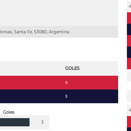
onias, Santa Fe, S3080, Argentina
GOLES
0
3
Goles
3