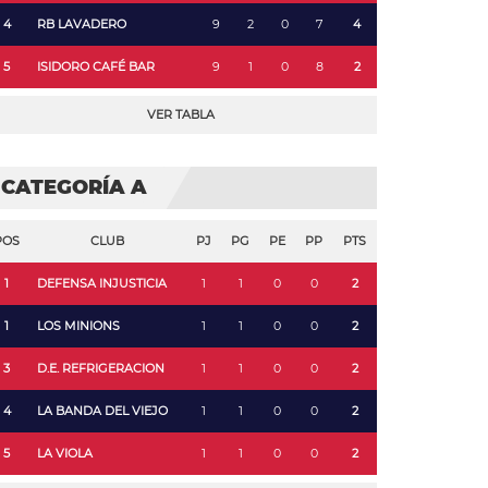
4
RB LAVADERO
9
2
0
7
4
5
ISIDORO CAFÉ BAR
9
1
0
8
2
VER TABLA
CATEGORÍA A
POS
CLUB
PJ
PG
PE
PP
PTS
1
DEFENSA INJUSTICIA
1
1
0
0
2
1
LOS MINIONS
1
1
0
0
2
3
D.E. REFRIGERACION
1
1
0
0
2
4
LA BANDA DEL VIEJO
1
1
0
0
2
5
LA VIOLA
1
1
0
0
2