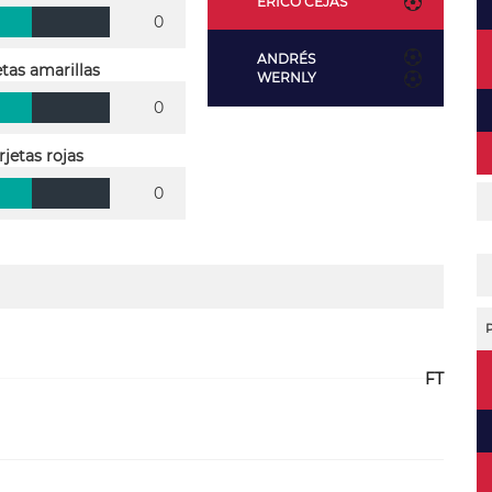
ERICO CEJAS
0
ANDRÉS
etas amarillas
WERNLY
0
rjetas rojas
0
FT