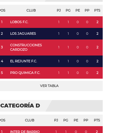
POS
CLUB
PJ
PG
PE
PP
PTS
1
LOBOS F.C.
1
1
0
0
2
2
LOS JAGUARES
1
1
0
0
2
CONSTRUCCIONES
3
1
1
0
0
2
CARDOZO
4
EL REJUNTE F.C.
1
1
0
0
2
5
PRO QUIMICA F.C.
1
1
0
0
2
VER TABLA
CATEGORÍA D
POS
CLUB
PJ
PG
PE
PP
PTS
1
INTER DE BARRIO
1
1
0
0
2