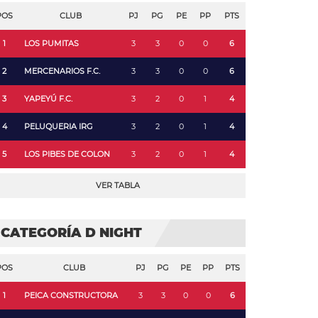
POS
CLUB
PJ
PG
PE
PP
PTS
1
LOS PUMITAS
3
3
0
0
6
2
MERCENARIOS F.C.
3
3
0
0
6
3
YAPEYÚ F.C.
3
2
0
1
4
4
PELUQUERIA IRG
3
2
0
1
4
5
LOS PIBES DE COLON
3
2
0
1
4
VER TABLA
CATEGORÍA D NIGHT
POS
CLUB
PJ
PG
PE
PP
PTS
1
PEICA CONSTRUCTORA
3
3
0
0
6