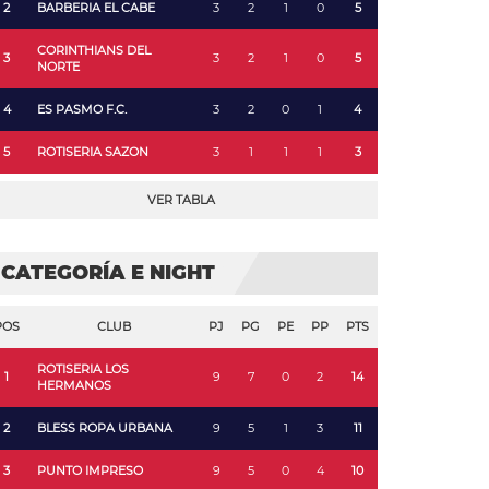
2
BARBERIA EL CABE
3
2
1
0
5
CORINTHIANS DEL
3
3
2
1
0
5
NORTE
4
ES PASMO F.C.
3
2
0
1
4
5
ROTISERIA SAZON
3
1
1
1
3
VER TABLA
CATEGORÍA E NIGHT
POS
CLUB
PJ
PG
PE
PP
PTS
ROTISERIA LOS
1
9
7
0
2
14
HERMANOS
2
BLESS ROPA URBANA
9
5
1
3
11
3
PUNTO IMPRESO
9
5
0
4
10