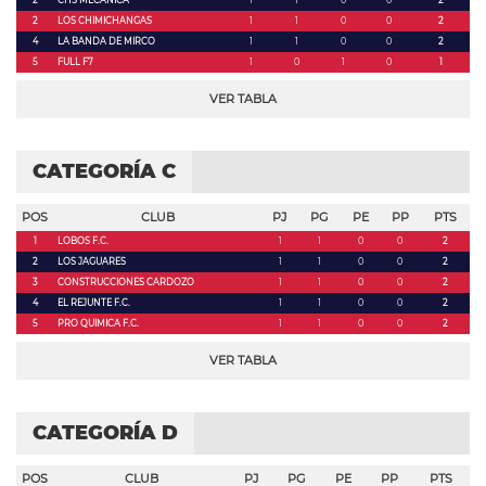
2
CHS MECANICA
1
1
0
0
2
2
LOS CHIMICHANGAS
1
1
0
0
2
4
LA BANDA DE MIRCO
1
1
0
0
2
5
FULL F7
1
0
1
0
1
VER TABLA
CATEGORÍA C
POS
CLUB
PJ
PG
PE
PP
PTS
1
LOBOS F.C.
1
1
0
0
2
2
LOS JAGUARES
1
1
0
0
2
3
CONSTRUCCIONES CARDOZO
1
1
0
0
2
4
EL REJUNTE F.C.
1
1
0
0
2
5
PRO QUIMICA F.C.
1
1
0
0
2
VER TABLA
CATEGORÍA D
POS
CLUB
PJ
PG
PE
PP
PTS