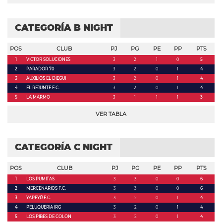
CATEGORÍA B NIGHT
POS
CLUB
PJ
PG
PE
PP
PTS
1
VICTOR SOLUCIONES
3
2
1
0
5
2
PARADOR 70
3
2
0
1
4
3
AUXILIOS EL DIEGUI
3
2
0
1
4
4
EL REJUNTE F.C.
3
2
0
1
4
5
LA MARMO
3
1
1
1
3
VER TABLA
CATEGORÍA C NIGHT
POS
CLUB
PJ
PG
PE
PP
PTS
1
LOS PUMITAS
3
3
0
0
6
2
MERCENARIOS F.C.
3
3
0
0
6
3
YAPEYÚ F.C.
3
2
0
1
4
4
PELUQUERIA IRG
3
2
0
1
4
5
LOS PIBES DE COLON
3
2
0
1
4