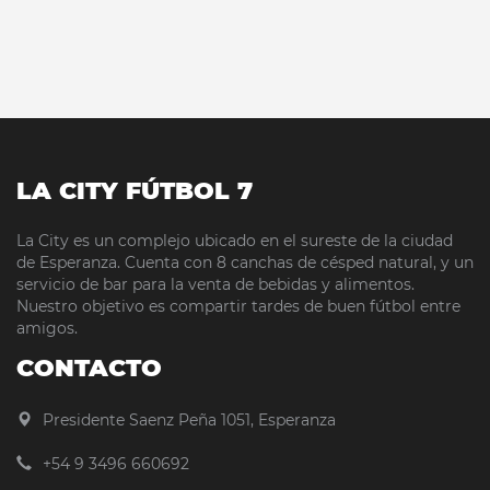
LA CITY FÚTBOL 7
La City es un complejo ubicado en el sureste de la ciudad
de Esperanza. Cuenta con 8 canchas de césped natural, y un
servicio de bar para la venta de bebidas y alimentos.
Nuestro objetivo es compartir tardes de buen fútbol entre
amigos.
CONTACTO
Presidente Saenz Peña 1051, Esperanza
+54 9 3496 660692