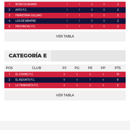
1
INTER DE BARRIO
1
1
0
0
2
2
ASTO F.C.
1
1
0
0
2
3
FERRETERIA GULLINO
1
1
0
0
2
4
LOS DE SIEMPRE
1
1
0
0
2
5
PROVINCIAL F.C.
1
1
0
0
2
VER TABLA
CATEGORÍA E
POS
CLUB
PJ
PG
PE
PP
PTS
1
EL COMBO F.C.
9
5
0
4
10
2
EL REJUNTE F.C.
9
4
1
4
9
3
LA TIMBANETA F.C.
9
0
0
9
0
VER TABLA