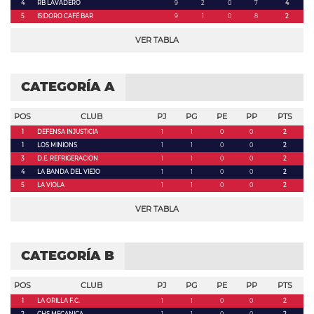
4
RB LAVADERO
9
2
0
7
4
5
ISIDORO CAFÉ BAR
9
1
0
8
2
VER TABLA
CATEGORÍA A
POS
CLUB
PJ
PG
PE
PP
PTS
1
DEFENSA INJUSTICIA
1
1
0
0
2
1
LOS MINIONS
1
1
0
0
2
3
D.E. REFRIGERACION
1
1
0
0
2
4
LA BANDA DEL VIEJO
1
1
0
0
2
5
LA VIOLA
1
1
0
0
2
VER TABLA
CATEGORÍA B
POS
CLUB
PJ
PG
PE
PP
PTS
1
LA ORILLA F.C.
1
1
0
0
2