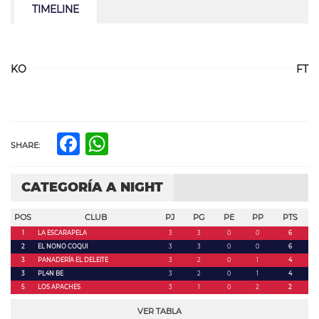
TIMELINE
KO
FT
Facebook
WhatsApp
SHARE:
CATEGORÍA A NIGHT
POS
CLUB
PJ
PG
PE
PP
PTS
1
LA ESCARAPELA
3
3
0
0
6
2
EL NONO COQUI
3
3
0
0
6
3
PANADERÍA EL DELEITE
3
2
0
1
4
3
PL4N BE
3
2
0
1
4
5
LOS APACHES
3
1
0
2
2
VER TABLA