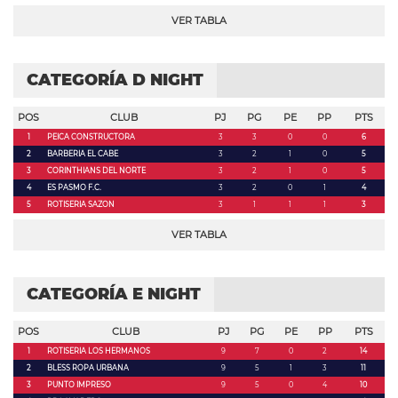
VER TABLA
CATEGORÍA D NIGHT
POS
CLUB
PJ
PG
PE
PP
PTS
1
PEICA CONSTRUCTORA
3
3
0
0
6
2
BARBERIA EL CABE
3
2
1
0
5
3
CORINTHIANS DEL NORTE
3
2
1
0
5
4
ES PASMO F.C.
3
2
0
1
4
5
ROTISERIA SAZON
3
1
1
1
3
VER TABLA
CATEGORÍA E NIGHT
POS
CLUB
PJ
PG
PE
PP
PTS
1
ROTISERIA LOS HERMANOS
9
7
0
2
14
2
BLESS ROPA URBANA
9
5
1
3
11
3
PUNTO IMPRESO
9
5
0
4
10