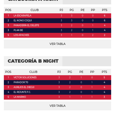
POS
CLUB
PJ
PG
PE
PP
PTS
1
LA ESCARAPELA
3
3
0
0
6
2
EL NONO COQUI
3
3
0
0
6
3
PANADERÍA EL DELEITE
3
2
0
1
4
3
PL4N BE
3
2
0
1
4
5
LOS APACHES
3
1
0
2
2
VER TABLA
CATEGORÍA B NIGHT
POS
CLUB
PJ
PG
PE
PP
PTS
1
VICTOR SOLUCIONES
3
2
1
0
5
2
PARADOR 70
3
2
0
1
4
3
AUXILIOS EL DIEGUI
3
2
0
1
4
4
EL REJUNTE F.C.
3
2
0
1
4
5
LA MARMO
3
1
1
1
3
VER TABLA