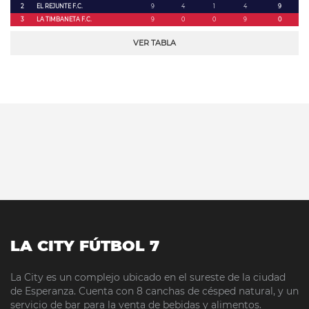
2
EL REJUNTE F.C.
9
4
1
4
9
3
LA TIMBANETA F.C.
9
0
0
9
0
VER TABLA
LA CITY FÚTBOL 7
La City es un complejo ubicado en el sureste de la ciudad
de Esperanza. Cuenta con 8 canchas de césped natural, y un
servicio de bar para la venta de bebidas y alimentos.