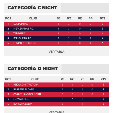
CATEGORÍA C NIGHT
POS
CLUB
PJ
PG
PE
PP
PTS
1
LOS PUMITAS
3
3
0
0
6
2
MERCENARIOS F.C.
3
3
0
0
6
3
YAPEYÚ F.C.
3
2
0
1
4
4
PELUQUERIA IRG
3
2
0
1
4
5
LOS PIBES DE COLON
3
2
0
1
4
VER TABLA
CATEGORÍA D NIGHT
POS
CLUB
PJ
PG
PE
PP
PTS
1
PEICA CONSTRUCTORA
3
3
0
0
6
2
BARBERIA EL CABE
3
2
1
0
5
3
CORINTHIANS DEL NORTE
3
2
1
0
5
4
ES PASMO F.C.
3
2
0
1
4
5
ROTISERIA SAZON
3
1
1
1
3
VER TABLA