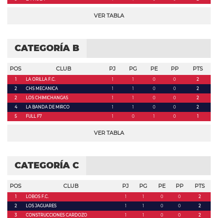
VER TABLA
CATEGORÍA B
POS
CLUB
PJ
PG
PE
PP
PTS
1
LA ORILLA F.C.
1
1
0
0
2
2
CHS MECANICA
1
1
0
0
2
2
LOS CHIMICHANGAS
1
1
0
0
2
4
LA BANDA DE MIRCO
1
1
0
0
2
5
FULL F7
1
0
1
0
1
VER TABLA
CATEGORÍA C
POS
CLUB
PJ
PG
PE
PP
PTS
1
LOBOS F.C.
1
1
0
0
2
2
LOS JAGUARES
1
1
0
0
2
3
CONSTRUCCIONES CARDOZO
1
1
0
0
2