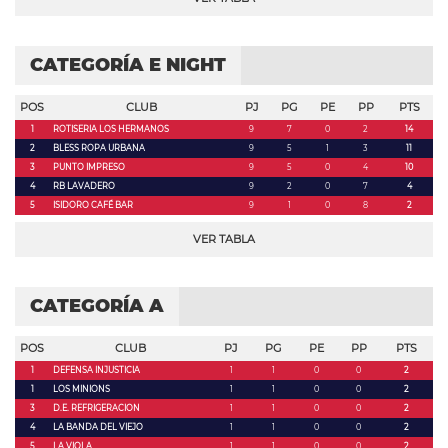
CATEGORÍA E NIGHT
POS
CLUB
PJ
PG
PE
PP
PTS
1
ROTISERIA LOS HERMANOS
9
7
0
2
14
2
BLESS ROPA URBANA
9
5
1
3
11
3
PUNTO IMPRESO
9
5
0
4
10
4
RB LAVADERO
9
2
0
7
4
5
ISIDORO CAFÉ BAR
9
1
0
8
2
VER TABLA
CATEGORÍA A
POS
CLUB
PJ
PG
PE
PP
PTS
1
DEFENSA INJUSTICIA
1
1
0
0
2
1
LOS MINIONS
1
1
0
0
2
3
D.E. REFRIGERACION
1
1
0
0
2
4
LA BANDA DEL VIEJO
1
1
0
0
2
5
LA VIOLA
1
1
0
0
2