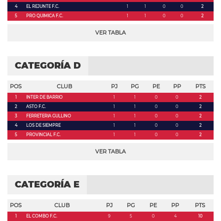
4
EL REJUNTE F.C.
1
1
0
0
2
5
PRO QUIMICA F.C.
1
1
0
0
2
VER TABLA
CATEGORÍA D
POS
CLUB
PJ
PG
PE
PP
PTS
1
INTER DE BARRIO
1
1
0
0
2
2
ASTO F.C.
1
1
0
0
2
3
FERRETERIA GULLINO
1
1
0
0
2
4
LOS DE SIEMPRE
1
1
0
0
2
5
PROVINCIAL F.C.
1
1
0
0
2
VER TABLA
CATEGORÍA E
POS
CLUB
PJ
PG
PE
PP
PTS
1
EL COMBO F.C.
9
5
0
4
10