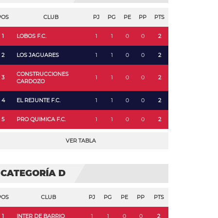
POS
CLUB
PJ
PG
PE
PP
PTS
1
LOBOS F.C.
1
1
0
0
2
2
LOS JAGUARES
1
1
0
0
2
CONSTRUCCIONES
3
1
1
0
0
2
CARDOZO
4
EL REJUNTE F.C.
1
1
0
0
2
5
PRO QUIMICA F.C.
1
1
0
0
2
VER TABLA
CATEGORÍA D
POS
CLUB
PJ
PG
PE
PP
PTS
1
INTER DE BARRIO
1
1
0
0
2