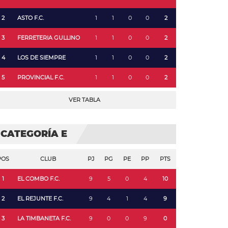
2
ASTO F.C.
1
1
0
0
2
3
FERRETERIA GULLINO
1
1
0
0
2
4
LOS DE SIEMPRE
1
1
0
0
2
5
PROVINCIAL F.C.
1
1
0
0
2
VER TABLA
CATEGORÍA E
POS
CLUB
PJ
PG
PE
PP
PTS
1
EL COMBO F.C.
9
5
0
4
10
2
EL REJUNTE F.C.
9
4
1
4
9
3
LA TIMBANETA F.C.
9
0
0
9
0