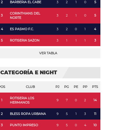
2
BARBERIA EL CABE
3
2
1
0
5
CORINTHIANS DEL
3
3
2
1
0
5
NORTE
4
ES PASMO F.C.
3
2
0
1
4
5
ROTISERIA SAZON
3
1
1
1
3
VER TABLA
CATEGORÍA E NIGHT
POS
CLUB
PJ
PG
PE
PP
PTS
ROTISERIA LOS
1
9
7
0
2
14
HERMANOS
2
BLESS ROPA URBANA
9
5
1
3
11
3
PUNTO IMPRESO
9
5
0
4
10