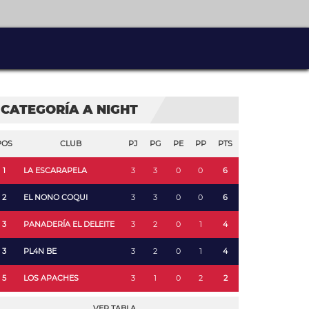
CATEGORÍA A NIGHT
POS
CLUB
PJ
PG
PE
PP
PTS
1
LA ESCARAPELA
3
3
0
0
6
2
EL NONO COQUI
3
3
0
0
6
3
PANADERÍA EL DELEITE
3
2
0
1
4
3
PL4N BE
3
2
0
1
4
5
LOS APACHES
3
1
0
2
2
VER TABLA