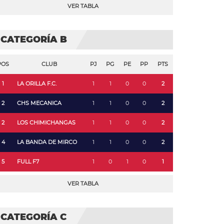
VER TABLA
CATEGORÍA B
POS
CLUB
PJ
PG
PE
PP
PTS
1
LA ORILLA F.C.
1
1
0
0
2
2
CHS MECANICA
1
1
0
0
2
2
LOS CHIMICHANGAS
1
1
0
0
2
4
LA BANDA DE MIRCO
1
1
0
0
2
5
FULL F7
1
0
1
0
1
VER TABLA
CATEGORÍA C