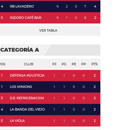
4
RB LAVADERO
9
2
0
7
4
5
ISIDORO CAFÉ BAR
9
1
0
8
2
VER TABLA
CATEGORÍA A
POS
CLUB
PJ
PG
PE
PP
PTS
1
DEFENSA INJUSTICIA
1
1
0
0
2
1
LOS MINIONS
1
1
0
0
2
3
D.E. REFRIGERACION
1
1
0
0
2
4
LA BANDA DEL VIEJO
1
1
0
0
2
5
LA VIOLA
1
1
0
0
2