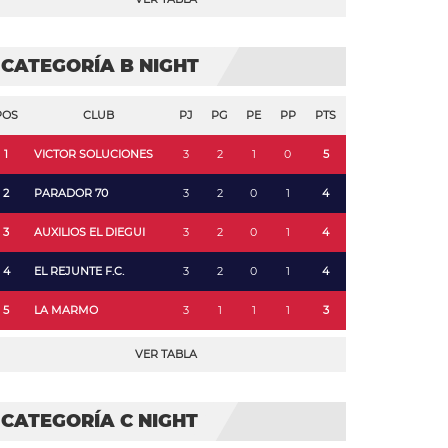
CATEGORÍA B NIGHT
POS
CLUB
PJ
PG
PE
PP
PTS
1
VICTOR SOLUCIONES
3
2
1
0
5
2
PARADOR 70
3
2
0
1
4
3
AUXILIOS EL DIEGUI
3
2
0
1
4
4
EL REJUNTE F.C.
3
2
0
1
4
5
LA MARMO
3
1
1
1
3
VER TABLA
CATEGORÍA C NIGHT