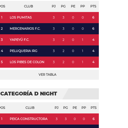
POS
CLUB
PJ
PG
PE
PP
PTS
1
LOS PUMITAS
3
3
0
0
6
2
MERCENARIOS F.C.
3
3
0
0
6
3
YAPEYÚ F.C.
3
2
0
1
4
4
PELUQUERIA IRG
3
2
0
1
4
5
LOS PIBES DE COLON
3
2
0
1
4
VER TABLA
CATEGORÍA D NIGHT
POS
CLUB
PJ
PG
PE
PP
PTS
1
PEICA CONSTRUCTORA
3
3
0
0
6