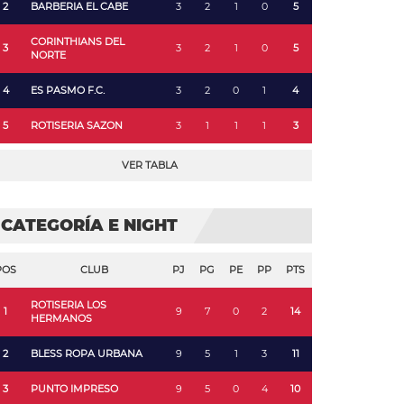
2
BARBERIA EL CABE
3
2
1
0
5
CORINTHIANS DEL
3
3
2
1
0
5
NORTE
4
ES PASMO F.C.
3
2
0
1
4
5
ROTISERIA SAZON
3
1
1
1
3
VER TABLA
CATEGORÍA E NIGHT
POS
CLUB
PJ
PG
PE
PP
PTS
ROTISERIA LOS
1
9
7
0
2
14
HERMANOS
2
BLESS ROPA URBANA
9
5
1
3
11
3
PUNTO IMPRESO
9
5
0
4
10