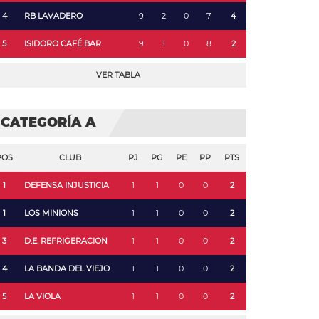
4
RB LAVADERO
9
2
0
7
4
5
ISIDORO CAFÉ BAR
9
1
0
8
2
VER TABLA
CATEGORÍA A
POS
CLUB
PJ
PG
PE
PP
PTS
1
DEFENSA INJUSTICIA
1
1
0
0
2
1
LOS MINIONS
1
1
0
0
2
3
D.E. REFRIGERACION
1
1
0
0
2
4
LA BANDA DEL VIEJO
1
1
0
0
2
5
LA VIOLA
1
1
0
0
2