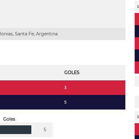
onias, Santa Fe, Argentina
GOLES
3
5
Goles
5