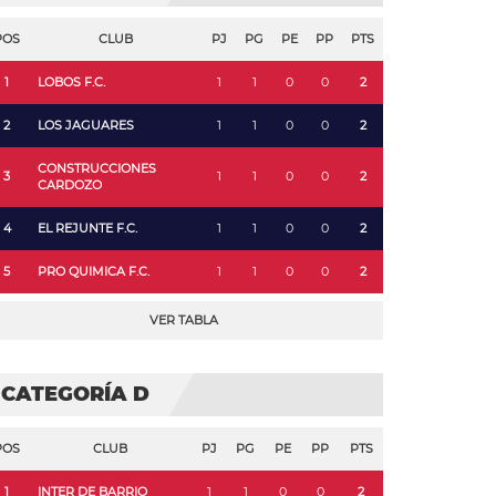
POS
CLUB
PJ
PG
PE
PP
PTS
1
LOBOS F.C.
1
1
0
0
2
2
LOS JAGUARES
1
1
0
0
2
CONSTRUCCIONES
3
1
1
0
0
2
CARDOZO
4
EL REJUNTE F.C.
1
1
0
0
2
5
PRO QUIMICA F.C.
1
1
0
0
2
VER TABLA
CATEGORÍA D
POS
CLUB
PJ
PG
PE
PP
PTS
1
INTER DE BARRIO
1
1
0
0
2