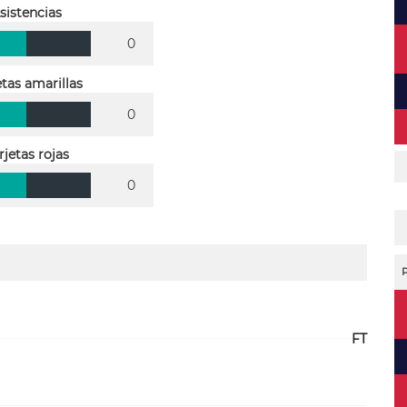
sistencias
0
etas amarillas
0
rjetas rojas
0
FT