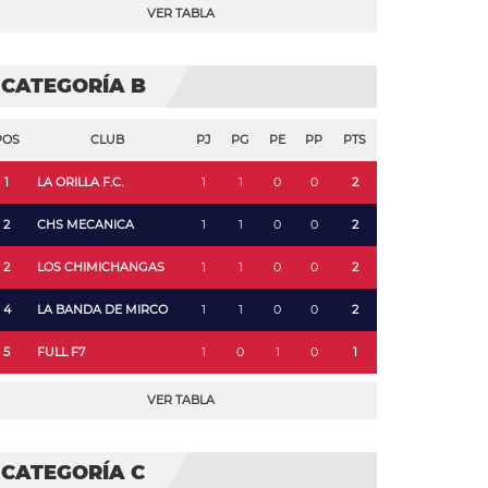
VER TABLA
CATEGORÍA B
POS
CLUB
PJ
PG
PE
PP
PTS
1
LA ORILLA F.C.
1
1
0
0
2
2
CHS MECANICA
1
1
0
0
2
2
LOS CHIMICHANGAS
1
1
0
0
2
4
LA BANDA DE MIRCO
1
1
0
0
2
5
FULL F7
1
0
1
0
1
VER TABLA
CATEGORÍA C