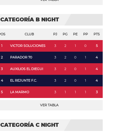
CATEGORÍA B NIGHT
POS
CLUB
PJ
PG
PE
PP
PTS
1
VICTOR SOLUCIONES
3
2
1
0
5
2
PARADOR 70
3
2
0
1
4
3
AUXILIOS EL DIEGUI
3
2
0
1
4
4
EL REJUNTE F.C.
3
2
0
1
4
5
LA MARMO
3
1
1
1
3
VER TABLA
CATEGORÍA C NIGHT