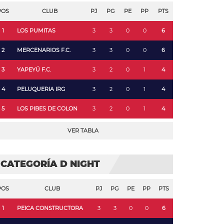
POS
CLUB
PJ
PG
PE
PP
PTS
1
LOS PUMITAS
3
3
0
0
6
2
MERCENARIOS F.C.
3
3
0
0
6
3
YAPEYÚ F.C.
3
2
0
1
4
4
PELUQUERIA IRG
3
2
0
1
4
5
LOS PIBES DE COLON
3
2
0
1
4
VER TABLA
CATEGORÍA D NIGHT
POS
CLUB
PJ
PG
PE
PP
PTS
1
PEICA CONSTRUCTORA
3
3
0
0
6