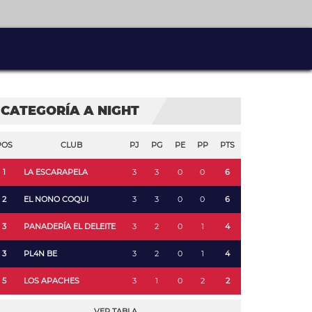
CATEGORÍA A NIGHT
POS
CLUB
PJ
PG
PE
PP
PTS
1
LA ESCARAPELA
3
3
0
0
6
2
EL NONO COQUI
3
3
0
0
6
3
PANADERÍA EL DELEITE
3
2
0
1
4
3
PL4N BE
3
2
0
1
4
5
LOS APACHES
3
1
0
2
2
VER TABLA