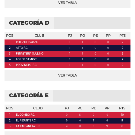
VER TABLA
CATEGORÍA D
POS
CLUB
PJ
PG
PE
PP
PTS
1
INTER DE BARRIO
1
1
0
0
2
2
ASTO F.C.
1
1
0
0
2
3
FERRETERIA GULLINO
1
1
0
0
2
4
LOS DE SIEMPRE
1
1
0
0
2
5
PROVINCIAL F.C.
1
1
0
0
2
VER TABLA
CATEGORÍA E
POS
CLUB
PJ
PG
PE
PP
PTS
1
EL COMBO F.C.
9
5
0
4
10
2
EL REJUNTE F.C.
9
4
1
4
9
3
LA TIMBANETA F.C.
9
0
0
9
0