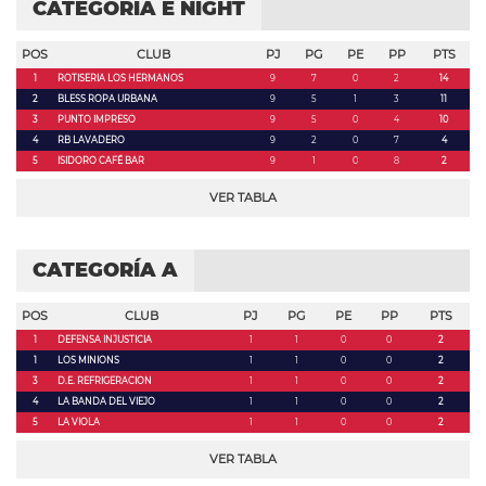
CATEGORÍA E NIGHT
POS
CLUB
PJ
PG
PE
PP
PTS
1
ROTISERIA LOS HERMANOS
9
7
0
2
14
2
BLESS ROPA URBANA
9
5
1
3
11
3
PUNTO IMPRESO
9
5
0
4
10
4
RB LAVADERO
9
2
0
7
4
5
ISIDORO CAFÉ BAR
9
1
0
8
2
VER TABLA
CATEGORÍA A
POS
CLUB
PJ
PG
PE
PP
PTS
1
DEFENSA INJUSTICIA
1
1
0
0
2
1
LOS MINIONS
1
1
0
0
2
3
D.E. REFRIGERACION
1
1
0
0
2
4
LA BANDA DEL VIEJO
1
1
0
0
2
5
LA VIOLA
1
1
0
0
2
VER TABLA