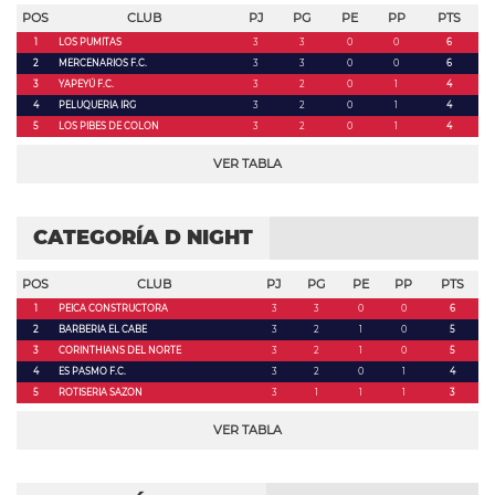
POS
CLUB
PJ
PG
PE
PP
PTS
1
LOS PUMITAS
3
3
0
0
6
2
MERCENARIOS F.C.
3
3
0
0
6
3
YAPEYÚ F.C.
3
2
0
1
4
4
PELUQUERIA IRG
3
2
0
1
4
5
LOS PIBES DE COLON
3
2
0
1
4
VER TABLA
CATEGORÍA D NIGHT
POS
CLUB
PJ
PG
PE
PP
PTS
1
PEICA CONSTRUCTORA
3
3
0
0
6
2
BARBERIA EL CABE
3
2
1
0
5
3
CORINTHIANS DEL NORTE
3
2
1
0
5
4
ES PASMO F.C.
3
2
0
1
4
5
ROTISERIA SAZON
3
1
1
1
3
VER TABLA