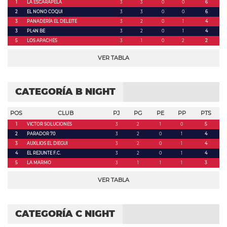
1
LA ESCARAPELA
3
3
0
0
6
2
EL NONO COQUI
3
3
0
0
6
3
PANADERÍA EL DELEITE
3
2
0
1
4
3
PL4N BE
3
2
0
1
4
5
LOS APACHES
3
1
0
2
2
VER TABLA
CATEGORÍA B NIGHT
POS
CLUB
PJ
PG
PE
PP
PTS
1
VICTOR SOLUCIONES
3
2
1
0
5
2
PARADOR 70
3
2
0
1
4
3
AUXILIOS EL DIEGUI
3
2
0
1
4
4
EL REJUNTE F.C.
3
2
0
1
4
5
LA MARMO
3
1
1
1
3
VER TABLA
CATEGORÍA C NIGHT