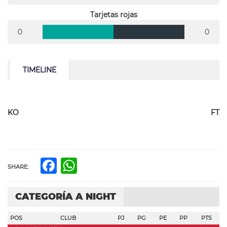
Tarjetas rojas
0
0
TIMELINE
KO
FT
Facebook
WhatsApp
SHARE:
CATEGORÍA A NIGHT
POS
CLUB
PJ
PG
PE
PP
PTS