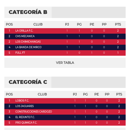
CATEGORÍA B
POS
CLUB
PJ
PG
PE
PP
PTS
1
LA ORILLA F.C.
1
1
0
0
2
2
CHS MECANICA
1
1
0
0
2
2
LOS CHIMICHANGAS
1
1
0
0
2
4
LA BANDA DE MIRCO
1
1
0
0
2
5
FULL F7
1
0
1
0
1
VER TABLA
CATEGORÍA C
POS
CLUB
PJ
PG
PE
PP
PTS
1
LOBOS F.C.
1
1
0
0
2
2
LOS JAGUARES
1
1
0
0
2
3
CONSTRUCCIONES CARDOZO
1
1
0
0
2
4
EL REJUNTE F.C.
1
1
0
0
2
5
PRO QUIMICA F.C.
1
1
0
0
2