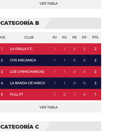
VER TABLA
CATEGORÍA B
POS
CLUB
PJ
PG
PE
PP
PTS
1
LA ORILLA F.C.
1
1
0
0
2
2
CHS MECANICA
1
1
0
0
2
2
LOS CHIMICHANGAS
1
1
0
0
2
4
LA BANDA DE MIRCO
1
1
0
0
2
5
FULL F7
1
0
1
0
1
VER TABLA
CATEGORÍA C