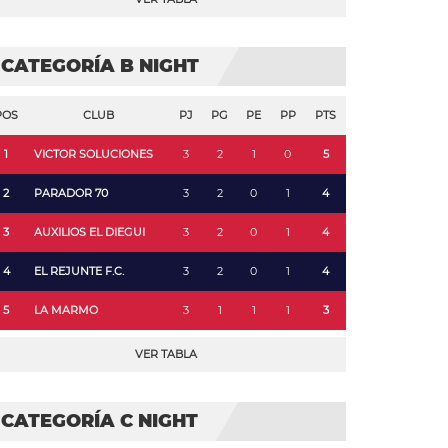
CATEGORÍA B NIGHT
POS
CLUB
PJ
PG
PE
PP
PTS
1
VICTOR SOLUCIONES
3
2
1
0
5
2
PARADOR 70
3
2
0
1
4
3
AUXILIOS EL DIEGUI
3
2
0
1
4
4
EL REJUNTE F.C.
3
2
0
1
4
5
LA MARMO
3
1
1
1
3
VER TABLA
CATEGORÍA C NIGHT