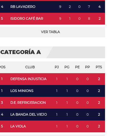
4
RB LAVADERO
9
2
0
7
4
5
ISIDORO CAFÉ BAR
9
1
0
8
2
VER TABLA
CATEGORÍA A
POS
CLUB
PJ
PG
PE
PP
PTS
1
DEFENSA INJUSTICIA
1
1
0
0
2
1
LOS MINIONS
1
1
0
0
2
3
D.E. REFRIGERACION
1
1
0
0
2
4
LA BANDA DEL VIEJO
1
1
0
0
2
5
LA VIOLA
1
1
0
0
2