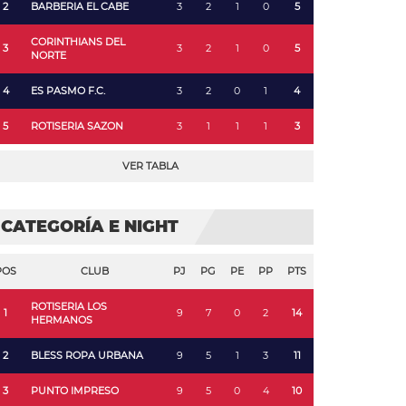
2
BARBERIA EL CABE
3
2
1
0
5
CORINTHIANS DEL
3
3
2
1
0
5
NORTE
4
ES PASMO F.C.
3
2
0
1
4
5
ROTISERIA SAZON
3
1
1
1
3
VER TABLA
CATEGORÍA E NIGHT
POS
CLUB
PJ
PG
PE
PP
PTS
ROTISERIA LOS
1
9
7
0
2
14
HERMANOS
2
BLESS ROPA URBANA
9
5
1
3
11
3
PUNTO IMPRESO
9
5
0
4
10