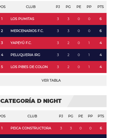
POS
CLUB
PJ
PG
PE
PP
PTS
1
LOS PUMITAS
3
3
0
0
6
2
MERCENARIOS F.C.
3
3
0
0
6
3
YAPEYÚ F.C.
3
2
0
1
4
4
PELUQUERIA IRG
3
2
0
1
4
5
LOS PIBES DE COLON
3
2
0
1
4
VER TABLA
CATEGORÍA D NIGHT
POS
CLUB
PJ
PG
PE
PP
PTS
1
PEICA CONSTRUCTORA
3
3
0
0
6