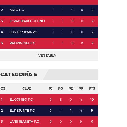
2
ASTO F.C.
1
1
0
0
2
3
FERRETERIA GULLINO
1
1
0
0
2
4
LOS DE SIEMPRE
1
1
0
0
2
5
PROVINCIAL F.C.
1
1
0
0
2
VER TABLA
CATEGORÍA E
POS
CLUB
PJ
PG
PE
PP
PTS
1
EL COMBO F.C.
9
5
0
4
10
2
EL REJUNTE F.C.
9
4
1
4
9
3
LA TIMBANETA F.C.
9
0
0
9
0