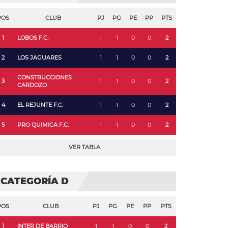
POS
CLUB
PJ
PG
PE
PP
PTS
1
LOBOS F.C.
1
1
0
0
2
2
LOS JAGUARES
1
1
0
0
2
CONSTRUCCIONES
3
1
1
0
0
2
CARDOZO
4
EL REJUNTE F.C.
1
1
0
0
2
5
PRO QUIMICA F.C.
1
1
0
0
2
VER TABLA
CATEGORÍA D
POS
CLUB
PJ
PG
PE
PP
PTS
1
INTER DE BARRIO
1
1
0
0
2