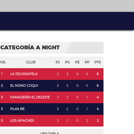
CATEGORÍA A NIGHT
POS
CLUB
PJ
PG
PE
PP
PTS
1
LA ESCARAPELA
3
3
0
0
6
2
EL NONO COQUI
3
3
0
0
6
3
PANADERÍA EL DELEITE
3
2
0
1
4
3
PL4N BE
3
2
0
1
4
5
LOS APACHES
3
1
0
2
2
VER TABLA