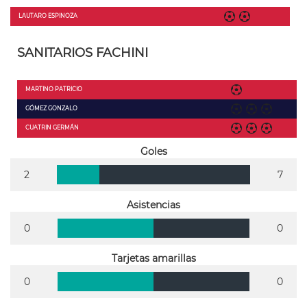
LAUTARO ESPINOZA
SANITARIOS FACHINI
MARTINO PATRICIO
GÓMEZ GONZALO
CUATRIN GERMÁN
Goles
2
7
Asistencias
0
0
Tarjetas amarillas
0
0