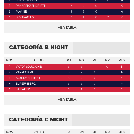
2
EL NONO COQUI
3
3
0
0
6
3
PANADERÍA EL DELEITE
3
2
0
1
4
3
PL4N BE
3
2
0
1
4
5
LOS APACHES
3
1
0
2
2
VER TABLA
CATEGORÍA B NIGHT
POS
CLUB
PJ
PG
PE
PP
PTS
1
VICTOR SOLUCIONES
3
2
1
0
5
2
PARADOR 70
3
2
0
1
4
3
AUXILIOS EL DIEGUI
3
2
0
1
4
4
EL REJUNTE F.C.
3
2
0
1
4
5
LA MARMO
3
1
1
1
3
VER TABLA
CATEGORÍA C NIGHT
POS
CLUB
PJ
PG
PE
PP
PTS