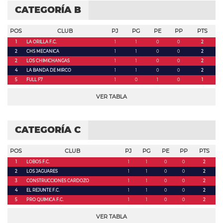
CATEGORÍA B
POS
CLUB
PJ
PG
PE
PP
PTS
1
LA ORILLA F.C.
1
1
0
0
2
2
CHS MECANICA
1
1
0
0
2
2
LOS CHIMICHANGAS
1
1
0
0
2
4
LA BANDA DE MIRCO
1
1
0
0
2
5
FULL F7
1
0
1
0
1
VER TABLA
CATEGORÍA C
POS
CLUB
PJ
PG
PE
PP
PTS
1
LOBOS F.C.
1
1
0
0
2
2
LOS JAGUARES
1
1
0
0
2
3
CONSTRUCCIONES CARDOZO
1
1
0
0
2
4
EL REJUNTE F.C.
1
1
0
0
2
5
PRO QUIMICA F.C.
1
1
0
0
2
VER TABLA