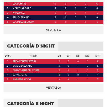
1
LOS PUMITAS
3
3
0
0
6
2
MERCENARIOS F.C.
3
3
0
0
6
3
YAPEYÚ F.C.
3
2
0
1
4
4
PELUQUERIA IRG
3
2
0
1
4
5
LOS PIBES DE COLON
3
2
0
1
4
VER TABLA
CATEGORÍA D NIGHT
POS
CLUB
PJ
PG
PE
PP
PTS
1
PEICA CONSTRUCTORA
3
3
0
0
6
2
BARBERIA EL CABE
3
2
1
0
5
3
CORINTHIANS DEL NORTE
3
2
1
0
5
4
ES PASMO F.C.
3
2
0
1
4
5
ROTISERIA SAZON
3
1
1
1
3
VER TABLA
CATEGORÍA E NIGHT