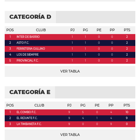
CATEGORÍA D
POS
CLUB
PJ
PG
PE
PP
PTS
1
INTER DE BARRIO
1
1
0
0
2
2
ASTO F.C.
1
1
0
0
2
3
FERRETERIA GULLINO
1
1
0
0
2
4
LOS DE SIEMPRE
1
1
0
0
2
5
PROVINCIAL F.C.
1
1
0
0
2
VER TABLA
CATEGORÍA E
POS
CLUB
PJ
PG
PE
PP
PTS
1
EL COMBO F.C.
9
5
0
4
10
2
EL REJUNTE F.C.
9
4
1
4
9
3
LA TIMBANETA F.C.
9
0
0
9
0
VER TABLA