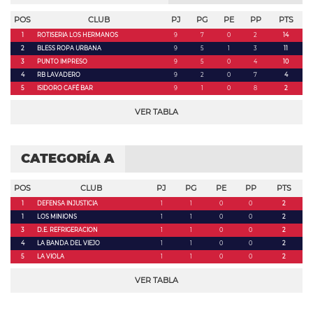
POS
CLUB
PJ
PG
PE
PP
PTS
1
ROTISERIA LOS HERMANOS
9
7
0
2
14
2
BLESS ROPA URBANA
9
5
1
3
11
3
PUNTO IMPRESO
9
5
0
4
10
4
RB LAVADERO
9
2
0
7
4
5
ISIDORO CAFÉ BAR
9
1
0
8
2
VER TABLA
CATEGORÍA A
POS
CLUB
PJ
PG
PE
PP
PTS
1
DEFENSA INJUSTICIA
1
1
0
0
2
1
LOS MINIONS
1
1
0
0
2
3
D.E. REFRIGERACION
1
1
0
0
2
4
LA BANDA DEL VIEJO
1
1
0
0
2
5
LA VIOLA
1
1
0
0
2
VER TABLA