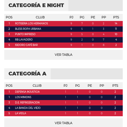
CATEGORÍA E NIGHT
POS
CLUB
PJ
PG
PE
PP
PTS
1
ROTISERIA LOS HERMANOS
9
7
0
2
14
2
BLESS ROPA URBANA
9
5
1
3
11
3
PUNTO IMPRESO
9
5
0
4
10
4
RB LAVADERO
9
2
0
7
4
5
ISIDORO CAFÉ BAR
9
1
0
8
2
VER TABLA
CATEGORÍA A
POS
CLUB
PJ
PG
PE
PP
PTS
1
DEFENSA INJUSTICIA
1
1
0
0
2
1
LOS MINIONS
1
1
0
0
2
3
D.E. REFRIGERACION
1
1
0
0
2
4
LA BANDA DEL VIEJO
1
1
0
0
2
5
LA VIOLA
1
1
0
0
2
VER TABLA