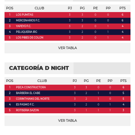
POS
CLUB
PJ
PG
PE
PP
PTS
1
LOS PUMITAS
3
3
0
0
6
2
MERCENARIOS F.C.
3
3
0
0
6
3
YAPEYÚ F.C.
3
2
0
1
4
4
PELUQUERIA IRG
3
2
0
1
4
5
LOS PIBES DE COLON
3
2
0
1
4
VER TABLA
CATEGORÍA D NIGHT
POS
CLUB
PJ
PG
PE
PP
PTS
1
PEICA CONSTRUCTORA
3
3
0
0
6
2
BARBERIA EL CABE
3
2
1
0
5
3
CORINTHIANS DEL NORTE
3
2
1
0
5
4
ES PASMO F.C.
3
2
0
1
4
5
ROTISERIA SAZON
3
1
1
1
3
VER TABLA