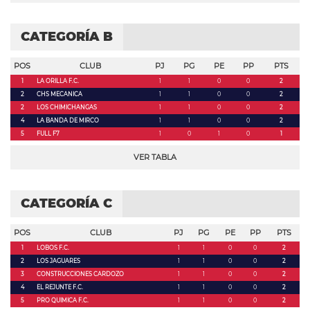
CATEGORÍA B
POS
CLUB
PJ
PG
PE
PP
PTS
1
LA ORILLA F.C.
1
1
0
0
2
2
CHS MECANICA
1
1
0
0
2
2
LOS CHIMICHANGAS
1
1
0
0
2
4
LA BANDA DE MIRCO
1
1
0
0
2
5
FULL F7
1
0
1
0
1
VER TABLA
CATEGORÍA C
POS
CLUB
PJ
PG
PE
PP
PTS
1
LOBOS F.C.
1
1
0
0
2
2
LOS JAGUARES
1
1
0
0
2
3
CONSTRUCCIONES CARDOZO
1
1
0
0
2
4
EL REJUNTE F.C.
1
1
0
0
2
5
PRO QUIMICA F.C.
1
1
0
0
2