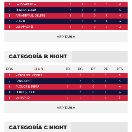
1
LA ESCARAPELA
3
3
0
0
6
2
EL NONO COQUI
3
3
0
0
6
3
PANADERÍA EL DELEITE
3
2
0
1
4
3
PL4N BE
3
2
0
1
4
5
LOS APACHES
3
1
0
2
2
VER TABLA
CATEGORÍA B NIGHT
POS
CLUB
PJ
PG
PE
PP
PTS
1
VICTOR SOLUCIONES
3
2
1
0
5
2
PARADOR 70
3
2
0
1
4
3
AUXILIOS EL DIEGUI
3
2
0
1
4
4
EL REJUNTE F.C.
3
2
0
1
4
5
LA MARMO
3
1
1
1
3
VER TABLA
CATEGORÍA C NIGHT