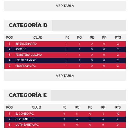
VER TABLA
CATEGORÍA D
POS
CLUB
PJ
PG
PE
PP
PTS
1
INTER DE BARRIO
1
1
0
0
2
2
ASTO F.C.
1
1
0
0
2
3
FERRETERIA GULLINO
1
1
0
0
2
4
LOS DE SIEMPRE
1
1
0
0
2
5
PROVINCIAL F.C.
1
1
0
0
2
VER TABLA
CATEGORÍA E
POS
CLUB
PJ
PG
PE
PP
PTS
1
EL COMBO F.C.
9
5
0
4
10
2
EL REJUNTE F.C.
9
4
1
4
9
3
LA TIMBANETA F.C.
9
0
0
9
0