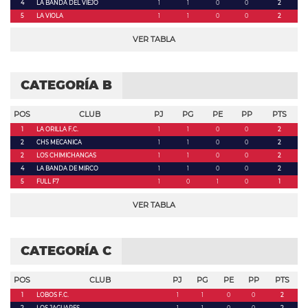
4
LA BANDA DEL VIEJO
1
1
0
0
2
5
LA VIOLA
1
1
0
0
2
VER TABLA
CATEGORÍA B
POS
CLUB
PJ
PG
PE
PP
PTS
1
LA ORILLA F.C.
1
1
0
0
2
2
CHS MECANICA
1
1
0
0
2
2
LOS CHIMICHANGAS
1
1
0
0
2
4
LA BANDA DE MIRCO
1
1
0
0
2
5
FULL F7
1
0
1
0
1
VER TABLA
CATEGORÍA C
POS
CLUB
PJ
PG
PE
PP
PTS
1
LOBOS F.C.
1
1
0
0
2