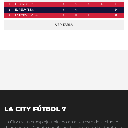
1
EL COMBO F.C.
9
5
0
4
10
2
EL REJUNTE F.C.
9
4
1
4
9
3
LA TIMBANETA F.C.
9
0
0
9
0
VER TABLA
LA CITY FÚTBOL 7
La City es un complejo ubicado en el sureste de la ciudad
de Esperanza. Cuenta con 8 canchas de césped natural, y un