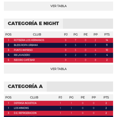
VER TABLA
CATEGORÍA E NIGHT
POS
CLUB
PJ
PG
PE
PP
PTS
1
ROTISERIA LOS HERMANOS
9
7
0
2
14
2
BLESS ROPA URBANA
9
5
1
3
11
3
PUNTO IMPRESO
9
5
0
4
10
4
RB LAVADERO
9
2
0
7
4
5
ISIDORO CAFÉ BAR
9
1
0
8
2
VER TABLA
CATEGORÍA A
POS
CLUB
PJ
PG
PE
PP
PTS
1
DEFENSA INJUSTICIA
1
1
0
0
2
1
LOS MINIONS
1
1
0
0
2
3
D.E. REFRIGERACION
1
1
0
0
2