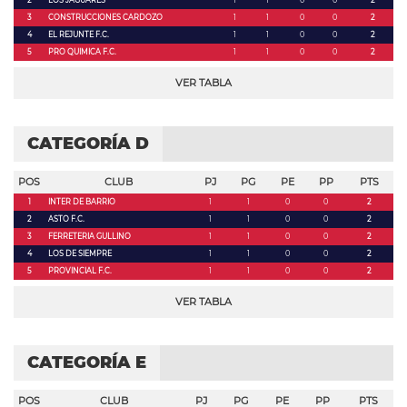
2
LOS JAGUARES
1
1
0
0
2
3
CONSTRUCCIONES CARDOZO
1
1
0
0
2
4
EL REJUNTE F.C.
1
1
0
0
2
5
PRO QUIMICA F.C.
1
1
0
0
2
VER TABLA
CATEGORÍA D
POS
CLUB
PJ
PG
PE
PP
PTS
1
INTER DE BARRIO
1
1
0
0
2
2
ASTO F.C.
1
1
0
0
2
3
FERRETERIA GULLINO
1
1
0
0
2
4
LOS DE SIEMPRE
1
1
0
0
2
5
PROVINCIAL F.C.
1
1
0
0
2
VER TABLA
CATEGORÍA E
POS
CLUB
PJ
PG
PE
PP
PTS