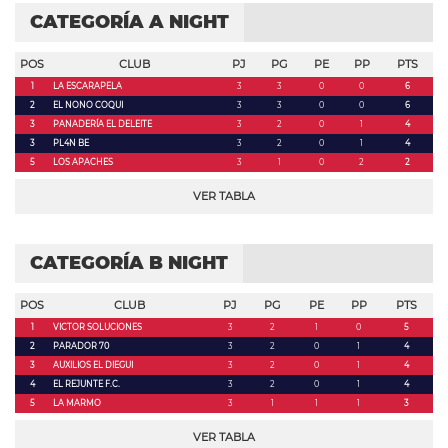
CATEGORÍA A NIGHT
POS
CLUB
PJ
PG
PE
PP
PTS
1
LA ESCARAPELA
3
3
0
0
6
2
EL NONO COQUI
3
3
0
0
6
3
PANADERÍA EL DELEITE
3
2
0
1
4
3
PL4N BE
3
2
0
1
4
5
LOS APACHES
3
1
0
2
2
VER TABLA
CATEGORÍA B NIGHT
POS
CLUB
PJ
PG
PE
PP
PTS
1
VICTOR SOLUCIONES
3
2
1
0
5
2
PARADOR 70
3
2
0
1
4
3
AUXILIOS EL DIEGUI
3
2
0
1
4
4
EL REJUNTE F.C.
3
2
0
1
4
5
LA MARMO
3
1
1
1
3
VER TABLA