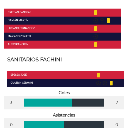
CRISTIAN BANEGAS
DAMIÁN MARTÍN
LUCIANO FERNANDEZ
MARIANO ZORATTI
ALEX VRANCKEN
SANITARIOS FACHINI
SPESSO JOSÉ
CUATRIN GERMÁN
Goles
3
2
Asistencias
0
0