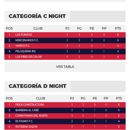
CATEGORÍA C NIGHT
POS
CLUB
PJ
PG
PE
PP
PTS
1
LOS PUMITAS
3
3
0
0
6
2
MERCENARIOS F.C.
3
3
0
0
6
3
YAPEYÚ F.C.
3
2
0
1
4
4
PELUQUERIA IRG
3
2
0
1
4
5
LOS PIBES DE COLON
3
2
0
1
4
VER TABLA
CATEGORÍA D NIGHT
POS
CLUB
PJ
PG
PE
PP
PTS
1
PEICA CONSTRUCTORA
3
3
0
0
6
2
BARBERIA EL CABE
3
2
1
0
5
3
CORINTHIANS DEL NORTE
3
2
1
0
5
4
ES PASMO F.C.
3
2
0
1
4
5
ROTISERIA SAZON
3
1
1
1
3