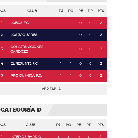
POS
CLUB
PJ
PG
PE
PP
PTS
1
LOBOS F.C.
1
1
0
0
2
2
LOS JAGUARES
1
1
0
0
2
CONSTRUCCIONES
3
1
1
0
0
2
CARDOZO
4
EL REJUNTE F.C.
1
1
0
0
2
5
PRO QUIMICA F.C.
1
1
0
0
2
VER TABLA
CATEGORÍA D
POS
CLUB
PJ
PG
PE
PP
PTS
1
INTER DE BARRIO
1
1
0
0
2