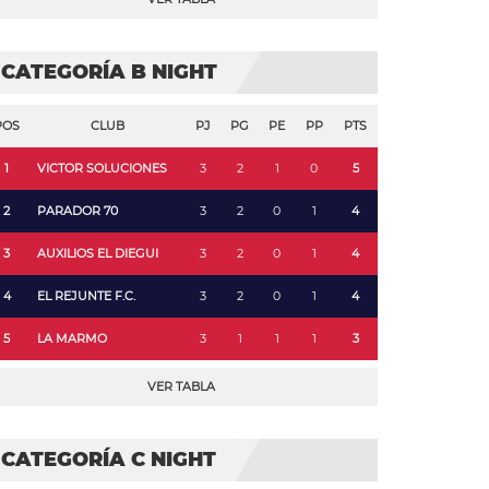
CATEGORÍA B NIGHT
POS
CLUB
PJ
PG
PE
PP
PTS
1
VICTOR SOLUCIONES
3
2
1
0
5
2
PARADOR 70
3
2
0
1
4
3
AUXILIOS EL DIEGUI
3
2
0
1
4
4
EL REJUNTE F.C.
3
2
0
1
4
5
LA MARMO
3
1
1
1
3
VER TABLA
CATEGORÍA C NIGHT