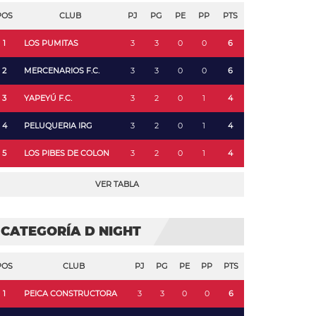
POS
CLUB
PJ
PG
PE
PP
PTS
1
LOS PUMITAS
3
3
0
0
6
2
MERCENARIOS F.C.
3
3
0
0
6
3
YAPEYÚ F.C.
3
2
0
1
4
4
PELUQUERIA IRG
3
2
0
1
4
5
LOS PIBES DE COLON
3
2
0
1
4
VER TABLA
CATEGORÍA D NIGHT
POS
CLUB
PJ
PG
PE
PP
PTS
1
PEICA CONSTRUCTORA
3
3
0
0
6