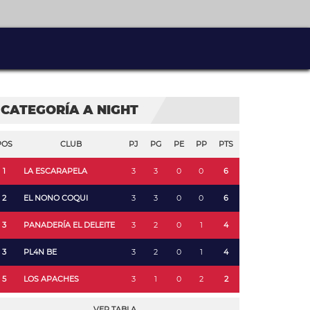
CATEGORÍA A NIGHT
POS
CLUB
PJ
PG
PE
PP
PTS
1
LA ESCARAPELA
3
3
0
0
6
2
EL NONO COQUI
3
3
0
0
6
3
PANADERÍA EL DELEITE
3
2
0
1
4
3
PL4N BE
3
2
0
1
4
5
LOS APACHES
3
1
0
2
2
VER TABLA