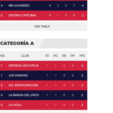
4
RB LAVADERO
9
2
0
7
4
5
ISIDORO CAFÉ BAR
9
1
0
8
2
VER TABLA
CATEGORÍA A
POS
CLUB
PJ
PG
PE
PP
PTS
1
DEFENSA INJUSTICIA
1
1
0
0
2
1
LOS MINIONS
1
1
0
0
2
3
D.E. REFRIGERACION
1
1
0
0
2
4
LA BANDA DEL VIEJO
1
1
0
0
2
5
LA VIOLA
1
1
0
0
2