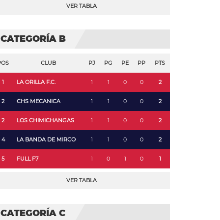
VER TABLA
CATEGORÍA B
POS
CLUB
PJ
PG
PE
PP
PTS
1
LA ORILLA F.C.
1
1
0
0
2
2
CHS MECANICA
1
1
0
0
2
2
LOS CHIMICHANGAS
1
1
0
0
2
4
LA BANDA DE MIRCO
1
1
0
0
2
5
FULL F7
1
0
1
0
1
VER TABLA
CATEGORÍA C