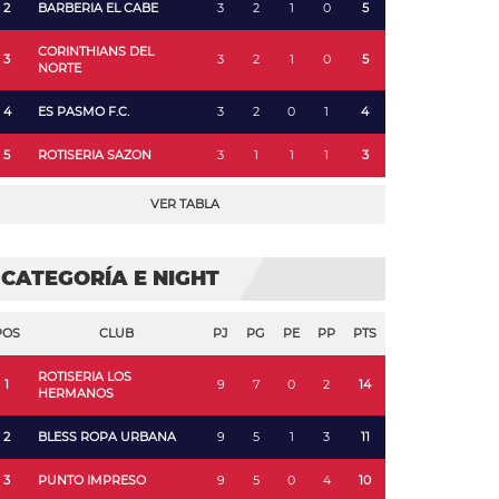
2
BARBERIA EL CABE
3
2
1
0
5
CORINTHIANS DEL
3
3
2
1
0
5
NORTE
4
ES PASMO F.C.
3
2
0
1
4
5
ROTISERIA SAZON
3
1
1
1
3
VER TABLA
CATEGORÍA E NIGHT
POS
CLUB
PJ
PG
PE
PP
PTS
ROTISERIA LOS
1
9
7
0
2
14
HERMANOS
2
BLESS ROPA URBANA
9
5
1
3
11
3
PUNTO IMPRESO
9
5
0
4
10