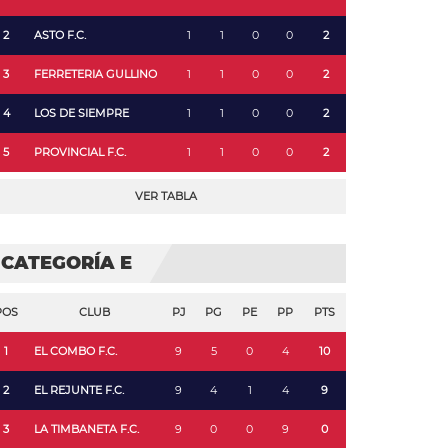
2
ASTO F.C.
1
1
0
0
2
3
FERRETERIA GULLINO
1
1
0
0
2
4
LOS DE SIEMPRE
1
1
0
0
2
5
PROVINCIAL F.C.
1
1
0
0
2
VER TABLA
CATEGORÍA E
POS
CLUB
PJ
PG
PE
PP
PTS
1
EL COMBO F.C.
9
5
0
4
10
2
EL REJUNTE F.C.
9
4
1
4
9
3
LA TIMBANETA F.C.
9
0
0
9
0