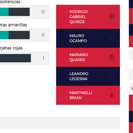
sistencias
0
RODRIGO
GABRIEL
QUIROZ
etas amarillas
0
MAURO
OCAMPO
rjetas rojas
MARIANO
1
QUAIRO
LEANDRO
LEDESMA
MARTINELLI
BRIAN