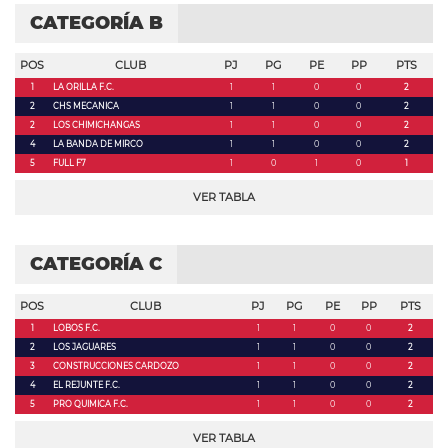
CATEGORÍA B
POS
CLUB
PJ
PG
PE
PP
PTS
1
LA ORILLA F.C.
1
1
0
0
2
2
CHS MECANICA
1
1
0
0
2
2
LOS CHIMICHANGAS
1
1
0
0
2
4
LA BANDA DE MIRCO
1
1
0
0
2
5
FULL F7
1
0
1
0
1
VER TABLA
CATEGORÍA C
POS
CLUB
PJ
PG
PE
PP
PTS
1
LOBOS F.C.
1
1
0
0
2
2
LOS JAGUARES
1
1
0
0
2
3
CONSTRUCCIONES CARDOZO
1
1
0
0
2
4
EL REJUNTE F.C.
1
1
0
0
2
5
PRO QUIMICA F.C.
1
1
0
0
2
VER TABLA