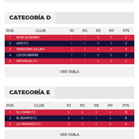
CATEGORÍA D
POS
CLUB
PJ
PG
PE
PP
PTS
1
INTER DE BARRIO
1
1
0
0
2
2
ASTO F.C.
1
1
0
0
2
3
FERRETERIA GULLINO
1
1
0
0
2
4
LOS DE SIEMPRE
1
1
0
0
2
5
PROVINCIAL F.C.
1
1
0
0
2
VER TABLA
CATEGORÍA E
POS
CLUB
PJ
PG
PE
PP
PTS
1
EL COMBO F.C.
9
5
0
4
10
2
EL REJUNTE F.C.
9
4
1
4
9
3
LA TIMBANETA F.C.
9
0
0
9
0
VER TABLA