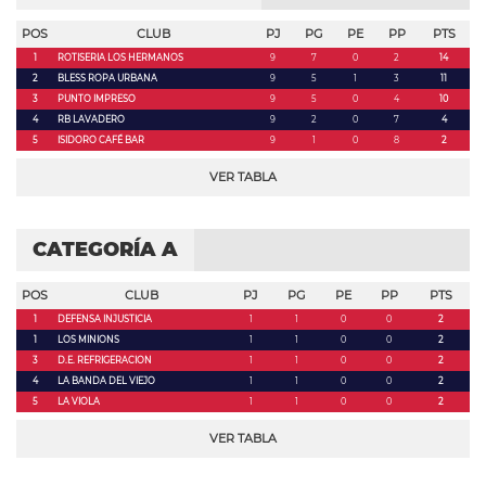
POS
CLUB
PJ
PG
PE
PP
PTS
1
ROTISERIA LOS HERMANOS
9
7
0
2
14
2
BLESS ROPA URBANA
9
5
1
3
11
3
PUNTO IMPRESO
9
5
0
4
10
4
RB LAVADERO
9
2
0
7
4
5
ISIDORO CAFÉ BAR
9
1
0
8
2
VER TABLA
CATEGORÍA A
POS
CLUB
PJ
PG
PE
PP
PTS
1
DEFENSA INJUSTICIA
1
1
0
0
2
1
LOS MINIONS
1
1
0
0
2
3
D.E. REFRIGERACION
1
1
0
0
2
4
LA BANDA DEL VIEJO
1
1
0
0
2
5
LA VIOLA
1
1
0
0
2
VER TABLA