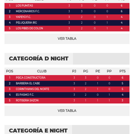
1
LOS PUMITAS
3
3
0
0
6
2
MERCENARIOS F.C.
3
3
0
0
6
3
YAPEYÚ F.C.
3
2
0
1
4
4
PELUQUERIA IRG
3
2
0
1
4
5
LOS PIBES DE COLON
3
2
0
1
4
VER TABLA
CATEGORÍA D NIGHT
POS
CLUB
PJ
PG
PE
PP
PTS
1
PEICA CONSTRUCTORA
3
3
0
0
6
2
BARBERIA EL CABE
3
2
1
0
5
3
CORINTHIANS DEL NORTE
3
2
1
0
5
4
ES PASMO F.C.
3
2
0
1
4
5
ROTISERIA SAZON
3
1
1
1
3
VER TABLA
CATEGORÍA E NIGHT