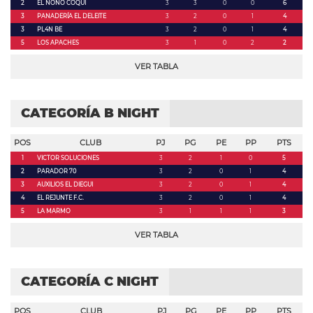
2
EL NONO COQUI
3
3
0
0
6
3
PANADERÍA EL DELEITE
3
2
0
1
4
3
PL4N BE
3
2
0
1
4
5
LOS APACHES
3
1
0
2
2
VER TABLA
CATEGORÍA B NIGHT
POS
CLUB
PJ
PG
PE
PP
PTS
1
VICTOR SOLUCIONES
3
2
1
0
5
2
PARADOR 70
3
2
0
1
4
3
AUXILIOS EL DIEGUI
3
2
0
1
4
4
EL REJUNTE F.C.
3
2
0
1
4
5
LA MARMO
3
1
1
1
3
VER TABLA
CATEGORÍA C NIGHT
POS
CLUB
PJ
PG
PE
PP
PTS