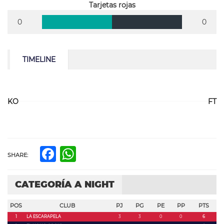
Tarjetas rojas
0
0
TIMELINE
KO
FT
Facebook
WhatsApp
SHARE:
CATEGORÍA A NIGHT
POS
CLUB
PJ
PG
PE
PP
PTS
1
LA ESCARAPELA
3
3
0
0
6