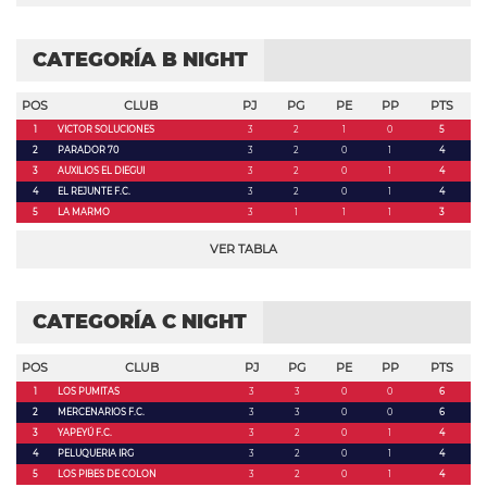
CATEGORÍA B NIGHT
POS
CLUB
PJ
PG
PE
PP
PTS
1
VICTOR SOLUCIONES
3
2
1
0
5
2
PARADOR 70
3
2
0
1
4
3
AUXILIOS EL DIEGUI
3
2
0
1
4
4
EL REJUNTE F.C.
3
2
0
1
4
5
LA MARMO
3
1
1
1
3
VER TABLA
CATEGORÍA C NIGHT
POS
CLUB
PJ
PG
PE
PP
PTS
1
LOS PUMITAS
3
3
0
0
6
2
MERCENARIOS F.C.
3
3
0
0
6
3
YAPEYÚ F.C.
3
2
0
1
4
4
PELUQUERIA IRG
3
2
0
1
4
5
LOS PIBES DE COLON
3
2
0
1
4