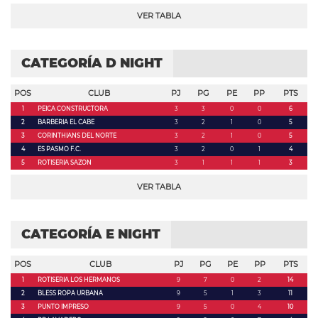
VER TABLA
CATEGORÍA D NIGHT
POS
CLUB
PJ
PG
PE
PP
PTS
1
PEICA CONSTRUCTORA
3
3
0
0
6
2
BARBERIA EL CABE
3
2
1
0
5
3
CORINTHIANS DEL NORTE
3
2
1
0
5
4
ES PASMO F.C.
3
2
0
1
4
5
ROTISERIA SAZON
3
1
1
1
3
VER TABLA
CATEGORÍA E NIGHT
POS
CLUB
PJ
PG
PE
PP
PTS
1
ROTISERIA LOS HERMANOS
9
7
0
2
14
2
BLESS ROPA URBANA
9
5
1
3
11
3
PUNTO IMPRESO
9
5
0
4
10