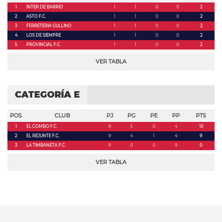
1
INTER DE BARRIO
1
1
0
0
2
2
ASTO F.C.
1
1
0
0
2
3
FERRETERIA GULLINO
1
1
0
0
2
4
LOS DE SIEMPRE
1
1
0
0
2
5
PROVINCIAL F.C.
1
1
0
0
2
VER TABLA
CATEGORÍA E
POS
CLUB
PJ
PG
PE
PP
PTS
1
EL COMBO F.C.
9
5
0
4
10
2
EL REJUNTE F.C.
9
4
1
4
9
3
LA TIMBANETA F.C.
9
0
0
9
0
VER TABLA