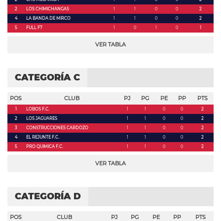
2
LOS CHIMICHANGAS
1
1
0
0
2
4
LA BANDA DE MIRCO
1
1
0
0
2
5
FULL F7
1
0
1
0
1
VER TABLA
CATEGORÍA C
POS
CLUB
PJ
PG
PE
PP
PTS
1
LOBOS F.C.
1
1
0
0
2
2
LOS JAGUARES
1
1
0
0
2
3
CONSTRUCCIONES CARDOZO
1
1
0
0
2
4
EL REJUNTE F.C.
1
1
0
0
2
5
PRO QUIMICA F.C.
1
1
0
0
2
VER TABLA
CATEGORÍA D
POS
CLUB
PJ
PG
PE
PP
PTS