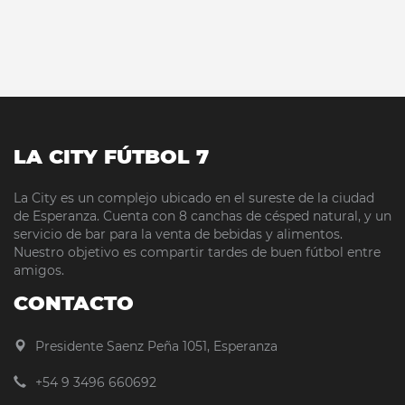
LA CITY FÚTBOL 7
La City es un complejo ubicado en el sureste de la ciudad
de Esperanza. Cuenta con 8 canchas de césped natural, y un
servicio de bar para la venta de bebidas y alimentos.
Nuestro objetivo es compartir tardes de buen fútbol entre
amigos.
CONTACTO
Presidente Saenz Peña 1051, Esperanza
+54 9 3496 660692