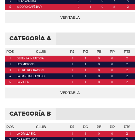
4
RB LAVADERO
9
2
0
7
4
5
ISIDORO CAFÉ BAR
9
1
0
8
2
VER TABLA
CATEGORÍA A
POS
CLUB
PJ
PG
PE
PP
PTS
1
DEFENSA INJUSTICIA
1
1
0
0
2
1
LOS MINIONS
1
1
0
0
2
3
D.E. REFRIGERACION
1
1
0
0
2
4
LA BANDA DEL VIEJO
1
1
0
0
2
5
LA VIOLA
1
1
0
0
2
VER TABLA
CATEGORÍA B
POS
CLUB
PJ
PG
PE
PP
PTS
1
LA ORILLA F.C.
1
1
0
0
2
2
CHS MECANICA
1
1
0
0
2