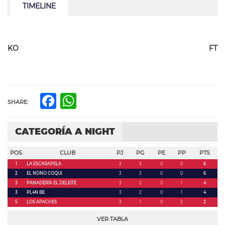
TIMELINE
KO
FT
Facebook
WhatsApp
SHARE:
CATEGORÍA A NIGHT
POS
CLUB
PJ
PG
PE
PP
PTS
1
LA ESCARAPELA
3
3
0
0
6
2
EL NONO COQUI
3
3
0
0
6
3
PANADERÍA EL DELEITE
3
2
0
1
4
3
PL4N BE
3
2
0
1
4
5
LOS APACHES
3
1
0
2
2
VER TABLA