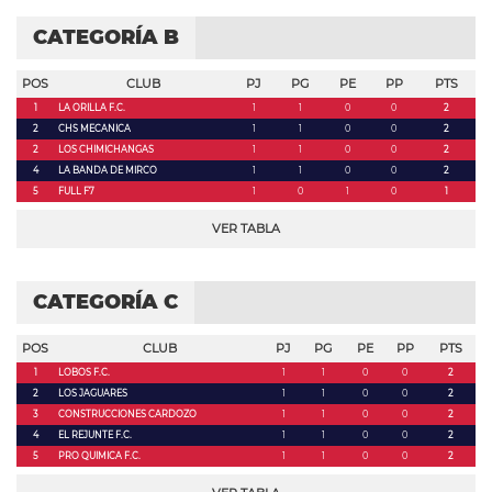
CATEGORÍA B
POS
CLUB
PJ
PG
PE
PP
PTS
1
LA ORILLA F.C.
1
1
0
0
2
2
CHS MECANICA
1
1
0
0
2
2
LOS CHIMICHANGAS
1
1
0
0
2
4
LA BANDA DE MIRCO
1
1
0
0
2
5
FULL F7
1
0
1
0
1
VER TABLA
CATEGORÍA C
POS
CLUB
PJ
PG
PE
PP
PTS
1
LOBOS F.C.
1
1
0
0
2
2
LOS JAGUARES
1
1
0
0
2
3
CONSTRUCCIONES CARDOZO
1
1
0
0
2
4
EL REJUNTE F.C.
1
1
0
0
2
5
PRO QUIMICA F.C.
1
1
0
0
2