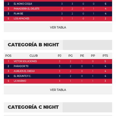
2
EL NONO COQUI
3
3
0
0
6
3
PANADERÍA EL DELEITE
3
2
0
1
4
3
PL4N BE
3
2
0
1
4
5
LOS APACHES
3
1
0
2
2
VER TABLA
CATEGORÍA B NIGHT
POS
CLUB
PJ
PG
PE
PP
PTS
1
VICTOR SOLUCIONES
3
2
1
0
5
2
PARADOR 70
3
2
0
1
4
3
AUXILIOS EL DIEGUI
3
2
0
1
4
4
EL REJUNTE F.C.
3
2
0
1
4
5
LA MARMO
3
1
1
1
3
VER TABLA
CATEGORÍA C NIGHT