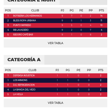
CATEGORÍA E NIGHT
POS
CLUB
PJ
PG
PE
PP
PTS
1
ROTISERIA LOS HERMANOS
9
7
0
2
14
2
BLESS ROPA URBANA
9
5
1
3
11
3
PUNTO IMPRESO
9
5
0
4
10
4
RB LAVADERO
9
2
0
7
4
5
ISIDORO CAFÉ BAR
9
1
0
8
2
VER TABLA
CATEGORÍA A
POS
CLUB
PJ
PG
PE
PP
PTS
1
DEFENSA INJUSTICIA
1
1
0
0
2
1
LOS MINIONS
1
1
0
0
2
3
D.E. REFRIGERACION
1
1
0
0
2
4
LA BANDA DEL VIEJO
1
1
0
0
2
5
LA VIOLA
1
1
0
0
2
VER TABLA