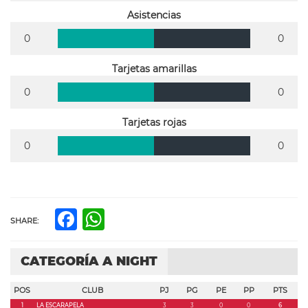
Asistencias
0
0
Tarjetas amarillas
0
0
Tarjetas rojas
0
0
Facebook
WhatsApp
SHARE:
CATEGORÍA A NIGHT
POS
CLUB
PJ
PG
PE
PP
PTS
1
LA ESCARAPELA
3
3
0
0
6