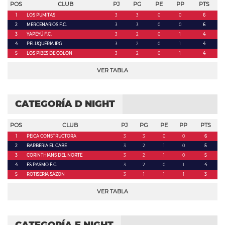
POS
CLUB
PJ
PG
PE
PP
PTS
1
LOS PUMITAS
3
3
0
0
6
2
MERCENARIOS F.C.
3
3
0
0
6
3
YAPEYÚ F.C.
3
2
0
1
4
4
PELUQUERIA IRG
3
2
0
1
4
5
LOS PIBES DE COLON
3
2
0
1
4
VER TABLA
CATEGORÍA D NIGHT
POS
CLUB
PJ
PG
PE
PP
PTS
1
PEICA CONSTRUCTORA
3
3
0
0
6
2
BARBERIA EL CABE
3
2
1
0
5
3
CORINTHIANS DEL NORTE
3
2
1
0
5
4
ES PASMO F.C.
3
2
0
1
4
5
ROTISERIA SAZON
3
1
1
1
3
VER TABLA