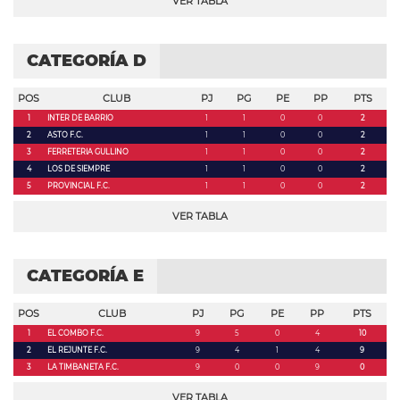
VER TABLA
CATEGORÍA D
POS
CLUB
PJ
PG
PE
PP
PTS
1
INTER DE BARRIO
1
1
0
0
2
2
ASTO F.C.
1
1
0
0
2
3
FERRETERIA GULLINO
1
1
0
0
2
4
LOS DE SIEMPRE
1
1
0
0
2
5
PROVINCIAL F.C.
1
1
0
0
2
VER TABLA
CATEGORÍA E
POS
CLUB
PJ
PG
PE
PP
PTS
1
EL COMBO F.C.
9
5
0
4
10
2
EL REJUNTE F.C.
9
4
1
4
9
3
LA TIMBANETA F.C.
9
0
0
9
0
VER TABLA