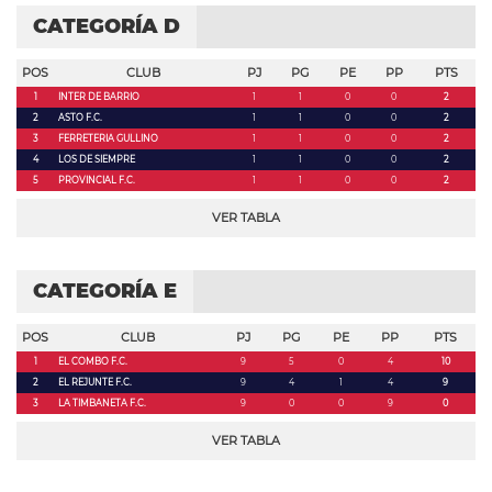
CATEGORÍA D
POS
CLUB
PJ
PG
PE
PP
PTS
1
INTER DE BARRIO
1
1
0
0
2
2
ASTO F.C.
1
1
0
0
2
3
FERRETERIA GULLINO
1
1
0
0
2
4
LOS DE SIEMPRE
1
1
0
0
2
5
PROVINCIAL F.C.
1
1
0
0
2
VER TABLA
CATEGORÍA E
POS
CLUB
PJ
PG
PE
PP
PTS
1
EL COMBO F.C.
9
5
0
4
10
2
EL REJUNTE F.C.
9
4
1
4
9
3
LA TIMBANETA F.C.
9
0
0
9
0
VER TABLA