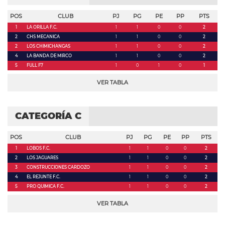
POS
CLUB
PJ
PG
PE
PP
PTS
1
LA ORILLA F.C.
1
1
0
0
2
2
CHS MECANICA
1
1
0
0
2
2
LOS CHIMICHANGAS
1
1
0
0
2
4
LA BANDA DE MIRCO
1
1
0
0
2
5
FULL F7
1
0
1
0
1
VER TABLA
CATEGORÍA C
POS
CLUB
PJ
PG
PE
PP
PTS
1
LOBOS F.C.
1
1
0
0
2
2
LOS JAGUARES
1
1
0
0
2
3
CONSTRUCCIONES CARDOZO
1
1
0
0
2
4
EL REJUNTE F.C.
1
1
0
0
2
5
PRO QUIMICA F.C.
1
1
0
0
2
VER TABLA