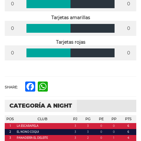
0
0
Tarjetas amarillas
0
0
Tarjetas rojas
0
0
Facebook
WhatsApp
SHARE:
CATEGORÍA A NIGHT
POS
CLUB
PJ
PG
PE
PP
PTS
1
LA ESCARAPELA
3
3
0
0
6
2
EL NONO COQUI
3
3
0
0
6
3
PANADERÍA EL DELEITE
3
2
0
1
4