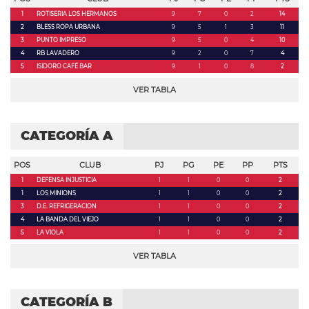
1
ROTISERIA LOS HERMANOS
9
7
0
2
14
2
BLESS ROPA URBANA
9
5
1
3
11
3
PUNTO IMPRESO
9
5
0
4
10
4
RB LAVADERO
9
2
0
7
4
5
ISIDORO CAFÉ BAR
9
1
0
8
2
VER TABLA
CATEGORÍA A
POS
CLUB
PJ
PG
PE
PP
PTS
1
DEFENSA INJUSTICIA
1
1
0
0
2
1
LOS MINIONS
1
1
0
0
2
3
D.E. REFRIGERACION
1
1
0
0
2
4
LA BANDA DEL VIEJO
1
1
0
0
2
5
LA VIOLA
1
1
0
0
2
VER TABLA
CATEGORÍA B