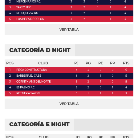
2
MERCENARIOS F.C.
3
3
0
0
6
3
YAPEYÚ F.C.
3
2
0
1
4
4
PELUQUERIA IRG
3
2
0
1
4
5
LOS PIBES DE COLON
3
2
0
1
4
VER TABLA
CATEGORÍA D NIGHT
POS
CLUB
PJ
PG
PE
PP
PTS
1
PEICA CONSTRUCTORA
3
3
0
0
6
2
BARBERIA EL CABE
3
2
1
0
5
3
CORINTHIANS DEL NORTE
3
2
1
0
5
4
ES PASMO F.C.
3
2
0
1
4
5
ROTISERIA SAZON
3
1
1
1
3
VER TABLA
CATEGORÍA E NIGHT
POS
CLUB
PJ
PG
PE
PP
PTS