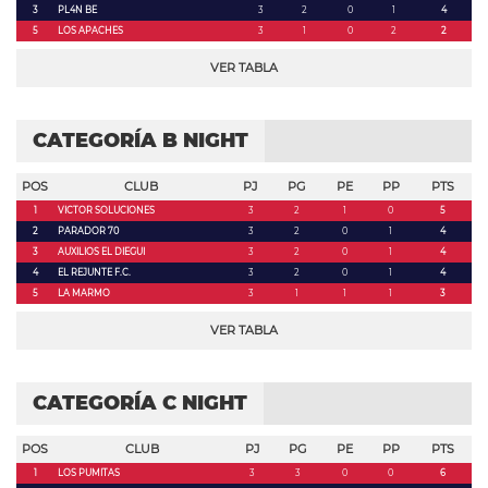
3
PL4N BE
3
2
0
1
4
5
LOS APACHES
3
1
0
2
2
VER TABLA
CATEGORÍA B NIGHT
POS
CLUB
PJ
PG
PE
PP
PTS
1
VICTOR SOLUCIONES
3
2
1
0
5
2
PARADOR 70
3
2
0
1
4
3
AUXILIOS EL DIEGUI
3
2
0
1
4
4
EL REJUNTE F.C.
3
2
0
1
4
5
LA MARMO
3
1
1
1
3
VER TABLA
CATEGORÍA C NIGHT
POS
CLUB
PJ
PG
PE
PP
PTS
1
LOS PUMITAS
3
3
0
0
6