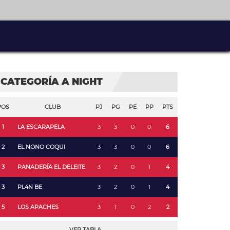
CATEGORÍA A NIGHT
POS
CLUB
PJ
PG
PE
PP
PTS
1
LA ESCARAPELA
3
3
0
0
6
2
EL NONO COQUI
3
3
0
0
6
3
PANADERÍA EL DELEITE
3
2
0
1
4
3
PL4N BE
3
2
0
1
4
5
LOS APACHES
3
1
0
2
2
VER TABLA