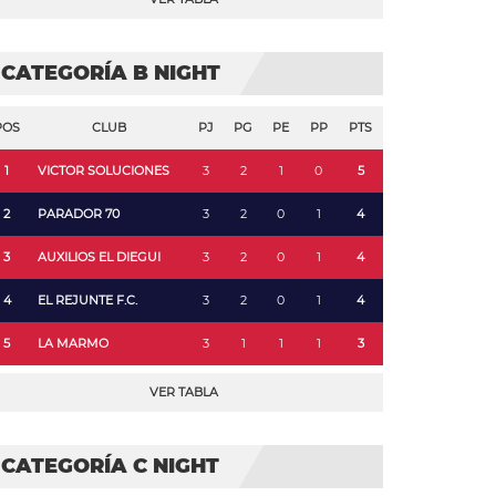
CATEGORÍA B NIGHT
POS
CLUB
PJ
PG
PE
PP
PTS
1
VICTOR SOLUCIONES
3
2
1
0
5
2
PARADOR 70
3
2
0
1
4
3
AUXILIOS EL DIEGUI
3
2
0
1
4
4
EL REJUNTE F.C.
3
2
0
1
4
5
LA MARMO
3
1
1
1
3
VER TABLA
CATEGORÍA C NIGHT