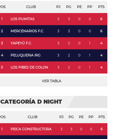
POS
CLUB
PJ
PG
PE
PP
PTS
1
LOS PUMITAS
3
3
0
0
6
2
MERCENARIOS F.C.
3
3
0
0
6
3
YAPEYÚ F.C.
3
2
0
1
4
4
PELUQUERIA IRG
3
2
0
1
4
5
LOS PIBES DE COLON
3
2
0
1
4
VER TABLA
CATEGORÍA D NIGHT
POS
CLUB
PJ
PG
PE
PP
PTS
1
PEICA CONSTRUCTORA
3
3
0
0
6