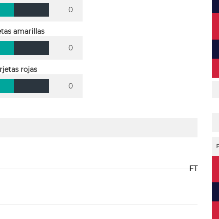
0
etas amarillas
0
rjetas rojas
0
FT