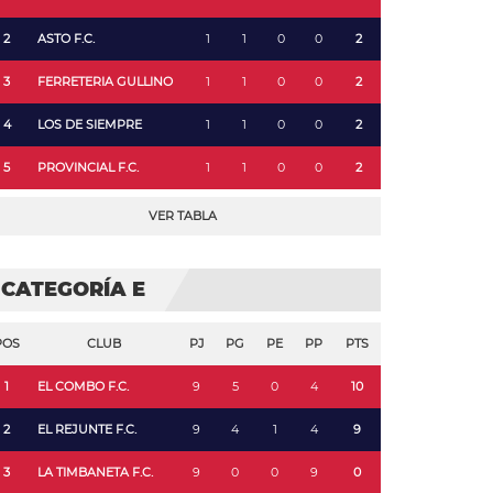
2
ASTO F.C.
1
1
0
0
2
3
FERRETERIA GULLINO
1
1
0
0
2
4
LOS DE SIEMPRE
1
1
0
0
2
5
PROVINCIAL F.C.
1
1
0
0
2
VER TABLA
CATEGORÍA E
POS
CLUB
PJ
PG
PE
PP
PTS
1
EL COMBO F.C.
9
5
0
4
10
2
EL REJUNTE F.C.
9
4
1
4
9
3
LA TIMBANETA F.C.
9
0
0
9
0