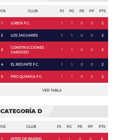
POS
CLUB
PJ
PG
PE
PP
PTS
1
LOBOS F.C.
1
1
0
0
2
2
LOS JAGUARES
1
1
0
0
2
CONSTRUCCIONES
3
1
1
0
0
2
CARDOZO
4
EL REJUNTE F.C.
1
1
0
0
2
5
PRO QUIMICA F.C.
1
1
0
0
2
VER TABLA
CATEGORÍA D
POS
CLUB
PJ
PG
PE
PP
PTS
1
INTER DE BARRIO
1
1
0
0
2