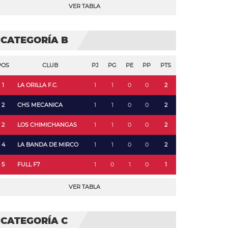
VER TABLA
CATEGORÍA B
POS
CLUB
PJ
PG
PE
PP
PTS
1
LA ORILLA F.C.
1
1
0
0
2
2
CHS MECANICA
1
1
0
0
2
2
LOS CHIMICHANGAS
1
1
0
0
2
4
LA BANDA DE MIRCO
1
1
0
0
2
5
FULL F7
1
0
1
0
1
VER TABLA
CATEGORÍA C