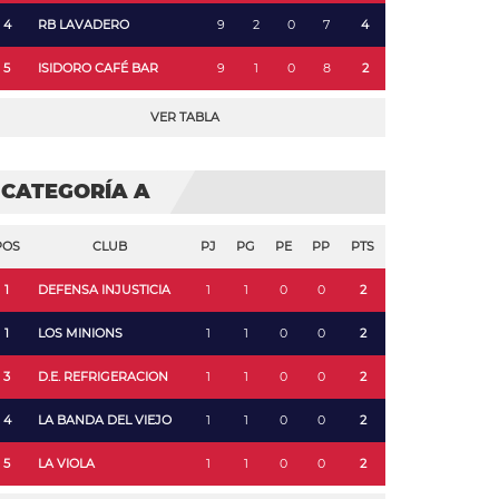
4
RB LAVADERO
9
2
0
7
4
5
ISIDORO CAFÉ BAR
9
1
0
8
2
VER TABLA
CATEGORÍA A
POS
CLUB
PJ
PG
PE
PP
PTS
1
DEFENSA INJUSTICIA
1
1
0
0
2
1
LOS MINIONS
1
1
0
0
2
3
D.E. REFRIGERACION
1
1
0
0
2
4
LA BANDA DEL VIEJO
1
1
0
0
2
5
LA VIOLA
1
1
0
0
2