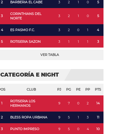
2
BARBERIA EL CABE
3
2
1
0
5
CORINTHIANS DEL
3
3
2
1
0
5
NORTE
4
ES PASMO F.C.
3
2
0
1
4
5
ROTISERIA SAZON
3
1
1
1
3
VER TABLA
CATEGORÍA E NIGHT
POS
CLUB
PJ
PG
PE
PP
PTS
ROTISERIA LOS
1
9
7
0
2
14
HERMANOS
2
BLESS ROPA URBANA
9
5
1
3
11
3
PUNTO IMPRESO
9
5
0
4
10