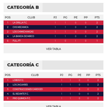
CATEGORÍA B
POS
CLUB
PJ
PG
PE
PP
PTS
1
LA ORILLA F.C.
1
1
0
0
2
2
CHS MECANICA
1
1
0
0
2
2
LOS CHIMICHANGAS
1
1
0
0
2
4
LA BANDA DE MIRCO
1
1
0
0
2
5
FULL F7
1
0
1
0
1
VER TABLA
CATEGORÍA C
POS
CLUB
PJ
PG
PE
PP
PTS
1
LOBOS F.C.
1
1
0
0
2
2
LOS JAGUARES
1
1
0
0
2
3
CONSTRUCCIONES CARDOZO
1
1
0
0
2
4
EL REJUNTE F.C.
1
1
0
0
2
5
PRO QUIMICA F.C.
1
1
0
0
2
VER TABLA