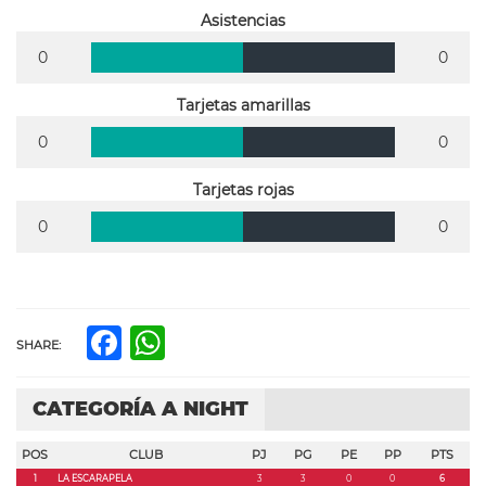
Asistencias
0
0
Tarjetas amarillas
0
0
Tarjetas rojas
0
0
Facebook
WhatsApp
SHARE:
CATEGORÍA A NIGHT
POS
CLUB
PJ
PG
PE
PP
PTS
1
LA ESCARAPELA
3
3
0
0
6