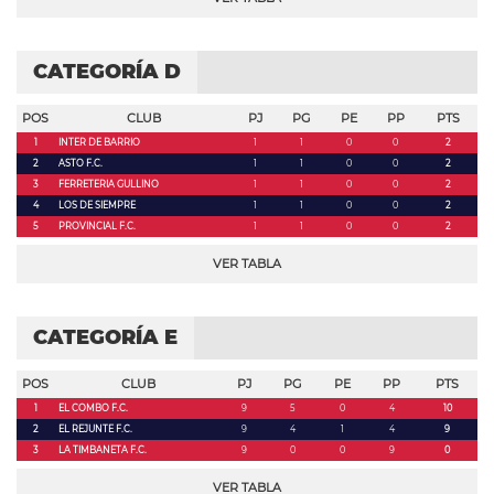
CATEGORÍA D
POS
CLUB
PJ
PG
PE
PP
PTS
1
INTER DE BARRIO
1
1
0
0
2
2
ASTO F.C.
1
1
0
0
2
3
FERRETERIA GULLINO
1
1
0
0
2
4
LOS DE SIEMPRE
1
1
0
0
2
5
PROVINCIAL F.C.
1
1
0
0
2
VER TABLA
CATEGORÍA E
POS
CLUB
PJ
PG
PE
PP
PTS
1
EL COMBO F.C.
9
5
0
4
10
2
EL REJUNTE F.C.
9
4
1
4
9
3
LA TIMBANETA F.C.
9
0
0
9
0
VER TABLA