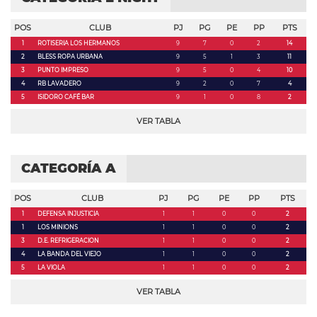
POS
CLUB
PJ
PG
PE
PP
PTS
1
ROTISERIA LOS HERMANOS
9
7
0
2
14
2
BLESS ROPA URBANA
9
5
1
3
11
3
PUNTO IMPRESO
9
5
0
4
10
4
RB LAVADERO
9
2
0
7
4
5
ISIDORO CAFÉ BAR
9
1
0
8
2
VER TABLA
CATEGORÍA A
POS
CLUB
PJ
PG
PE
PP
PTS
1
DEFENSA INJUSTICIA
1
1
0
0
2
1
LOS MINIONS
1
1
0
0
2
3
D.E. REFRIGERACION
1
1
0
0
2
4
LA BANDA DEL VIEJO
1
1
0
0
2
5
LA VIOLA
1
1
0
0
2
VER TABLA