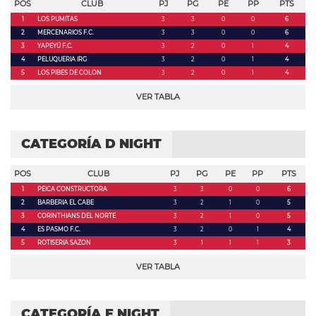
POS
CLUB
PJ
PG
PE
PP
PTS
1
LOS PUMITAS
3
3
0
0
6
2
MERCENARIOS F.C.
3
3
0
0
6
3
YAPEYÚ F.C.
3
2
0
1
4
4
PELUQUERIA IRG
3
2
0
1
4
5
LOS PIBES DE COLON
3
2
0
1
4
VER TABLA
CATEGORÍA D NIGHT
POS
CLUB
PJ
PG
PE
PP
PTS
1
PEICA CONSTRUCTORA
3
3
0
0
6
2
BARBERIA EL CABE
3
2
1
0
5
3
CORINTHIANS DEL NORTE
3
2
1
0
5
4
ES PASMO F.C.
3
2
0
1
4
5
ROTISERIA SAZON
3
1
1
1
3
VER TABLA
CATEGORÍA E NIGHT