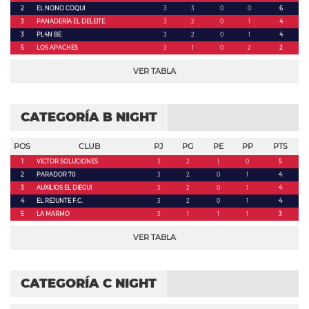
2
EL NONO COQUI
3
3
0
0
6
3
PANADERÍA EL DELEITE
3
2
0
1
4
3
PL4N BE
3
2
0
1
4
5
LOS APACHES
3
1
0
2
2
VER TABLA
CATEGORÍA B NIGHT
POS
CLUB
PJ
PG
PE
PP
PTS
1
VICTOR SOLUCIONES
3
2
1
0
5
2
PARADOR 70
3
2
0
1
4
3
AUXILIOS EL DIEGUI
3
2
0
1
4
4
EL REJUNTE F.C.
3
2
0
1
4
5
LA MARMO
3
1
1
1
3
VER TABLA
CATEGORÍA C NIGHT