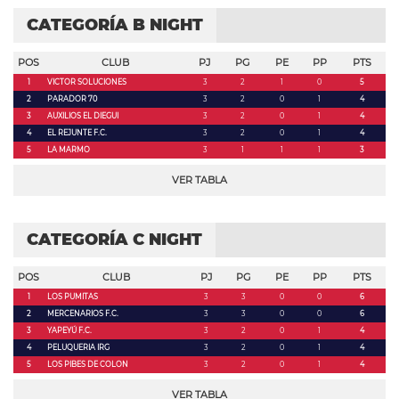
CATEGORÍA B NIGHT
POS
CLUB
PJ
PG
PE
PP
PTS
1
VICTOR SOLUCIONES
3
2
1
0
5
2
PARADOR 70
3
2
0
1
4
3
AUXILIOS EL DIEGUI
3
2
0
1
4
4
EL REJUNTE F.C.
3
2
0
1
4
5
LA MARMO
3
1
1
1
3
VER TABLA
CATEGORÍA C NIGHT
POS
CLUB
PJ
PG
PE
PP
PTS
1
LOS PUMITAS
3
3
0
0
6
2
MERCENARIOS F.C.
3
3
0
0
6
3
YAPEYÚ F.C.
3
2
0
1
4
4
PELUQUERIA IRG
3
2
0
1
4
5
LOS PIBES DE COLON
3
2
0
1
4
VER TABLA