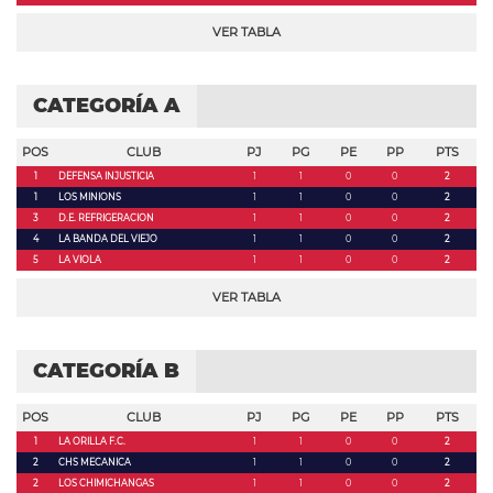
VER TABLA
CATEGORÍA A
POS
CLUB
PJ
PG
PE
PP
PTS
1
DEFENSA INJUSTICIA
1
1
0
0
2
1
LOS MINIONS
1
1
0
0
2
3
D.E. REFRIGERACION
1
1
0
0
2
4
LA BANDA DEL VIEJO
1
1
0
0
2
5
LA VIOLA
1
1
0
0
2
VER TABLA
CATEGORÍA B
POS
CLUB
PJ
PG
PE
PP
PTS
1
LA ORILLA F.C.
1
1
0
0
2
2
CHS MECANICA
1
1
0
0
2
2
LOS CHIMICHANGAS
1
1
0
0
2