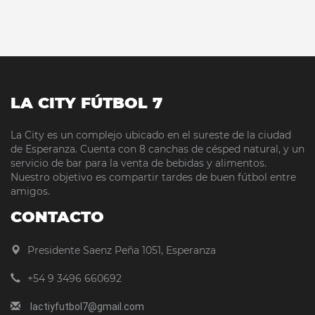
LA CITY FÚTBOL 7
La City es un complejo ubicado en el sureste de la ciudad
de Esperanza. Cuenta con 8 canchas de césped natural, y un
servicio de bar para la venta de bebidas y alimentos.
Nuestro objetivo es compartir tardes de buen fútbol entre
amigos.
CONTACTO
Presidente Saenz Peña 1051, Esperanza
+54 9 3496 660692
lactiyfutbol7@gmail.com