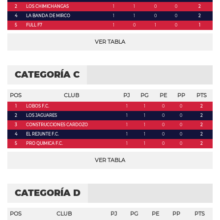
2
LOS CHIMICHANGAS
1
1
0
0
2
4
LA BANDA DE MIRCO
1
1
0
0
2
5
FULL F7
1
0
1
0
1
VER TABLA
CATEGORÍA C
POS
CLUB
PJ
PG
PE
PP
PTS
1
LOBOS F.C.
1
1
0
0
2
2
LOS JAGUARES
1
1
0
0
2
3
CONSTRUCCIONES CARDOZO
1
1
0
0
2
4
EL REJUNTE F.C.
1
1
0
0
2
5
PRO QUIMICA F.C.
1
1
0
0
2
VER TABLA
CATEGORÍA D
POS
CLUB
PJ
PG
PE
PP
PTS