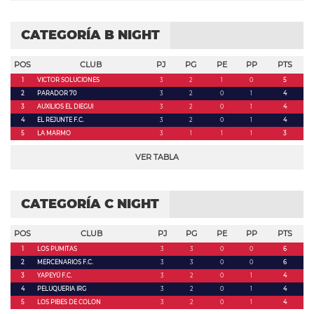
CATEGORÍA B NIGHT
POS
CLUB
PJ
PG
PE
PP
PTS
1
VICTOR SOLUCIONES
3
2
1
0
5
2
PARADOR 70
3
2
0
1
4
3
AUXILIOS EL DIEGUI
3
2
0
1
4
4
EL REJUNTE F.C.
3
2
0
1
4
5
LA MARMO
3
1
1
1
3
VER TABLA
CATEGORÍA C NIGHT
POS
CLUB
PJ
PG
PE
PP
PTS
1
LOS PUMITAS
3
3
0
0
6
2
MERCENARIOS F.C.
3
3
0
0
6
3
YAPEYÚ F.C.
3
2
0
1
4
4
PELUQUERIA IRG
3
2
0
1
4
5
LOS PIBES DE COLON
3
2
0
1
4