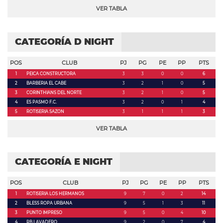
VER TABLA
CATEGORÍA D NIGHT
POS
CLUB
PJ
PG
PE
PP
PTS
1
PEICA CONSTRUCTORA
3
3
0
0
6
2
BARBERIA EL CABE
3
2
1
0
5
3
CORINTHIANS DEL NORTE
3
2
1
0
5
4
ES PASMO F.C.
3
2
0
1
4
5
ROTISERIA SAZON
3
1
1
1
3
VER TABLA
CATEGORÍA E NIGHT
POS
CLUB
PJ
PG
PE
PP
PTS
1
ROTISERIA LOS HERMANOS
9
7
0
2
14
2
BLESS ROPA URBANA
9
5
1
3
11
3
PUNTO IMPRESO
9
5
0
4
10
4
RB LAVADERO
9
2
0
7
4