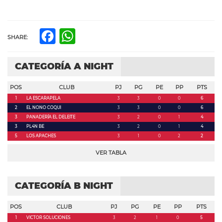
Facebook
WhatsApp
SHARE:
CATEGORÍA A NIGHT
POS
CLUB
PJ
PG
PE
PP
PTS
1
LA ESCARAPELA
3
3
0
0
6
2
EL NONO COQUI
3
3
0
0
6
3
PANADERÍA EL DELEITE
3
2
0
1
4
3
PL4N BE
3
2
0
1
4
5
LOS APACHES
3
1
0
2
2
VER TABLA
CATEGORÍA B NIGHT
POS
CLUB
PJ
PG
PE
PP
PTS
1
VICTOR SOLUCIONES
3
2
1
0
5