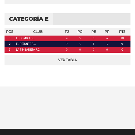
CATEGORÍA E
POS
CLUB
PJ
PG
PE
PP
PTS
1
EL COMBO F.C.
9
5
0
4
10
2
EL REJUNTE F.C.
9
4
1
4
9
3
LA TIMBANETA F.C.
9
0
0
9
0
VER TABLA