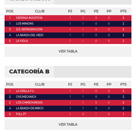
POS
CLUB
PJ
PG
PE
PP
PTS
1
DEFENSA INJUSTICIA
1
1
0
0
2
1
LOS MINIONS
1
1
0
0
2
3
D.E. REFRIGERACION
1
1
0
0
2
4
LA BANDA DEL VIEJO
1
1
0
0
2
5
LA VIOLA
1
1
0
0
2
VER TABLA
CATEGORÍA B
POS
CLUB
PJ
PG
PE
PP
PTS
1
LA ORILLA F.C.
1
1
0
0
2
2
CHS MECANICA
1
1
0
0
2
2
LOS CHIMICHANGAS
1
1
0
0
2
4
LA BANDA DE MIRCO
1
1
0
0
2
5
FULL F7
1
0
1
0
1
VER TABLA