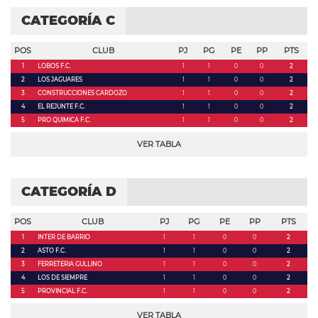
CATEGORÍA C
POS
CLUB
PJ
PG
PE
PP
PTS
1
LOBOS F.C.
1
1
0
0
2
2
LOS JAGUARES
1
1
0
0
2
3
CONSTRUCCIONES CARDOZO
1
1
0
0
2
4
EL REJUNTE F.C.
1
1
0
0
2
5
PRO QUIMICA F.C.
1
1
0
0
2
VER TABLA
CATEGORÍA D
POS
CLUB
PJ
PG
PE
PP
PTS
1
INTER DE BARRIO
1
1
0
0
2
2
ASTO F.C.
1
1
0
0
2
3
FERRETERIA GULLINO
1
1
0
0
2
4
LOS DE SIEMPRE
1
1
0
0
2
5
PROVINCIAL F.C.
1
1
0
0
2
VER TABLA