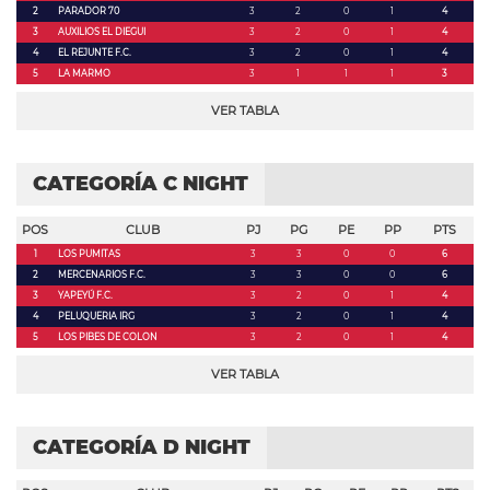
2
PARADOR 70
3
2
0
1
4
3
AUXILIOS EL DIEGUI
3
2
0
1
4
4
EL REJUNTE F.C.
3
2
0
1
4
5
LA MARMO
3
1
1
1
3
VER TABLA
CATEGORÍA C NIGHT
POS
CLUB
PJ
PG
PE
PP
PTS
1
LOS PUMITAS
3
3
0
0
6
2
MERCENARIOS F.C.
3
3
0
0
6
3
YAPEYÚ F.C.
3
2
0
1
4
4
PELUQUERIA IRG
3
2
0
1
4
5
LOS PIBES DE COLON
3
2
0
1
4
VER TABLA
CATEGORÍA D NIGHT