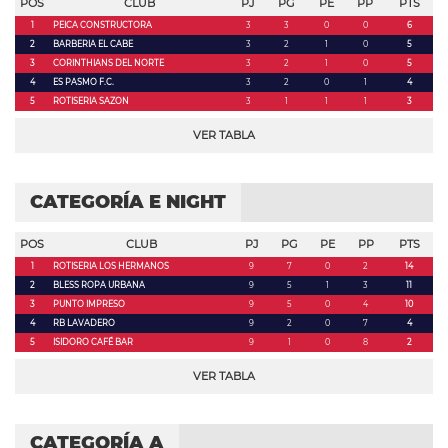
POS
CLUB
PJ
PG
PE
PP
PTS
1
PEICA CONSTRUCTORA
3
3
0
0
6
2
BARBERIA EL CABE
3
2
1
0
5
3
CORINTHIANS DEL NORTE
3
2
1
0
5
4
ES PASMO F.C.
3
2
0
1
4
5
ROTISERIA SAZON
3
1
1
1
3
VER TABLA
CATEGORÍA E NIGHT
POS
CLUB
PJ
PG
PE
PP
PTS
1
ROTISERIA LOS HERMANOS
9
7
0
2
14
2
BLESS ROPA URBANA
9
5
1
3
11
3
PUNTO IMPRESO
9
5
0
4
10
4
RB LAVADERO
9
2
0
7
4
5
ISIDORO CAFÉ BAR
9
1
0
8
2
VER TABLA
CATEGORÍA A