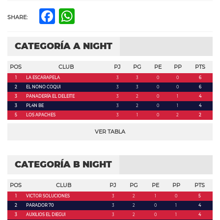
Facebook
WhatsApp
SHARE:
CATEGORÍA A NIGHT
POS
CLUB
PJ
PG
PE
PP
PTS
1
LA ESCARAPELA
3
3
0
0
6
2
EL NONO COQUI
3
3
0
0
6
3
PANADERÍA EL DELEITE
3
2
0
1
4
3
PL4N BE
3
2
0
1
4
5
LOS APACHES
3
1
0
2
2
VER TABLA
CATEGORÍA B NIGHT
POS
CLUB
PJ
PG
PE
PP
PTS
1
VICTOR SOLUCIONES
3
2
1
0
5
2
PARADOR 70
3
2
0
1
4
3
AUXILIOS EL DIEGUI
3
2
0
1
4