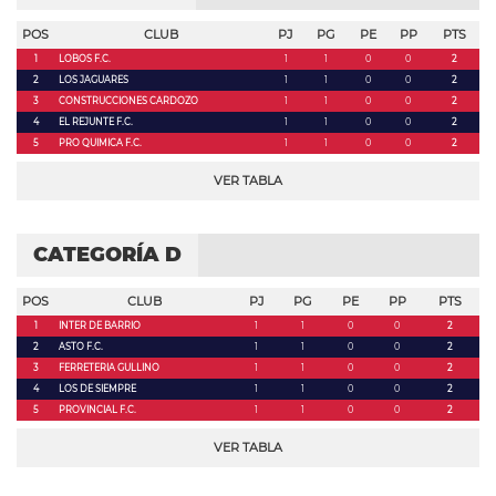
POS
CLUB
PJ
PG
PE
PP
PTS
1
LOBOS F.C.
1
1
0
0
2
2
LOS JAGUARES
1
1
0
0
2
3
CONSTRUCCIONES CARDOZO
1
1
0
0
2
4
EL REJUNTE F.C.
1
1
0
0
2
5
PRO QUIMICA F.C.
1
1
0
0
2
VER TABLA
CATEGORÍA D
POS
CLUB
PJ
PG
PE
PP
PTS
1
INTER DE BARRIO
1
1
0
0
2
2
ASTO F.C.
1
1
0
0
2
3
FERRETERIA GULLINO
1
1
0
0
2
4
LOS DE SIEMPRE
1
1
0
0
2
5
PROVINCIAL F.C.
1
1
0
0
2
VER TABLA