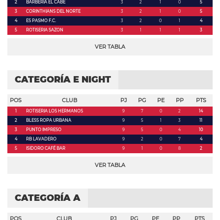
2
BARBERIA EL CABE
3
2
1
0
5
3
CORINTHIANS DEL NORTE
3
2
1
0
5
4
ES PASMO F.C.
3
2
0
1
4
5
ROTISERIA SAZON
3
1
1
1
3
VER TABLA
CATEGORÍA E NIGHT
POS
CLUB
PJ
PG
PE
PP
PTS
1
ROTISERIA LOS HERMANOS
9
7
0
2
14
2
BLESS ROPA URBANA
9
5
1
3
11
3
PUNTO IMPRESO
9
5
0
4
10
4
RB LAVADERO
9
2
0
7
4
5
ISIDORO CAFÉ BAR
9
1
0
8
2
VER TABLA
CATEGORÍA A
POS
CLUB
PJ
PG
PE
PP
PTS