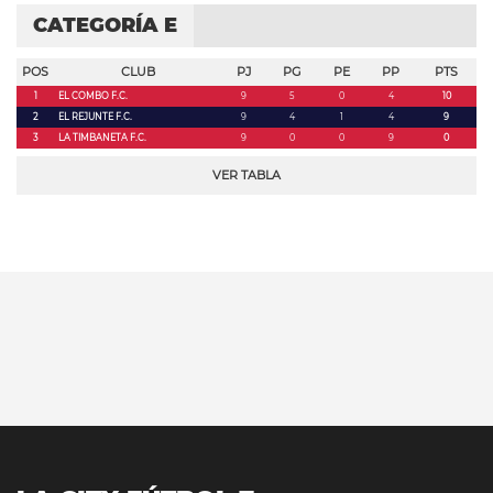
CATEGORÍA E
POS
CLUB
PJ
PG
PE
PP
PTS
1
EL COMBO F.C.
9
5
0
4
10
2
EL REJUNTE F.C.
9
4
1
4
9
3
LA TIMBANETA F.C.
9
0
0
9
0
VER TABLA