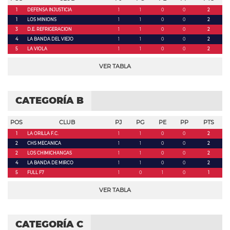
1
DEFENSA INJUSTICIA
1
1
0
0
2
1
LOS MINIONS
1
1
0
0
2
3
D.E. REFRIGERACION
1
1
0
0
2
4
LA BANDA DEL VIEJO
1
1
0
0
2
5
LA VIOLA
1
1
0
0
2
VER TABLA
CATEGORÍA B
POS
CLUB
PJ
PG
PE
PP
PTS
1
LA ORILLA F.C.
1
1
0
0
2
2
CHS MECANICA
1
1
0
0
2
2
LOS CHIMICHANGAS
1
1
0
0
2
4
LA BANDA DE MIRCO
1
1
0
0
2
5
FULL F7
1
0
1
0
1
VER TABLA
CATEGORÍA C