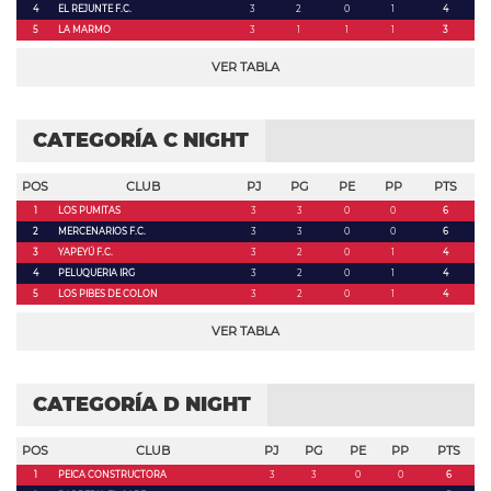
4
EL REJUNTE F.C.
3
2
0
1
4
5
LA MARMO
3
1
1
1
3
VER TABLA
CATEGORÍA C NIGHT
POS
CLUB
PJ
PG
PE
PP
PTS
1
LOS PUMITAS
3
3
0
0
6
2
MERCENARIOS F.C.
3
3
0
0
6
3
YAPEYÚ F.C.
3
2
0
1
4
4
PELUQUERIA IRG
3
2
0
1
4
5
LOS PIBES DE COLON
3
2
0
1
4
VER TABLA
CATEGORÍA D NIGHT
POS
CLUB
PJ
PG
PE
PP
PTS
1
PEICA CONSTRUCTORA
3
3
0
0
6