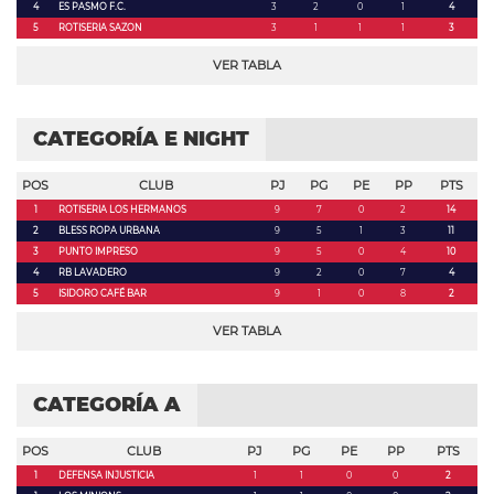
4
ES PASMO F.C.
3
2
0
1
4
5
ROTISERIA SAZON
3
1
1
1
3
VER TABLA
CATEGORÍA E NIGHT
POS
CLUB
PJ
PG
PE
PP
PTS
1
ROTISERIA LOS HERMANOS
9
7
0
2
14
2
BLESS ROPA URBANA
9
5
1
3
11
3
PUNTO IMPRESO
9
5
0
4
10
4
RB LAVADERO
9
2
0
7
4
5
ISIDORO CAFÉ BAR
9
1
0
8
2
VER TABLA
CATEGORÍA A
POS
CLUB
PJ
PG
PE
PP
PTS
1
DEFENSA INJUSTICIA
1
1
0
0
2