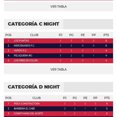
VER TABLA
CATEGORÍA C NIGHT
POS
CLUB
PJ
PG
PE
PP
PTS
1
LOS PUMITAS
3
3
0
0
6
2
MERCENARIOS F.C.
3
3
0
0
6
3
YAPEYÚ F.C.
3
2
0
1
4
4
PELUQUERIA IRG
3
2
0
1
4
5
LOS PIBES DE COLON
3
2
0
1
4
VER TABLA
CATEGORÍA D NIGHT
POS
CLUB
PJ
PG
PE
PP
PTS
1
PEICA CONSTRUCTORA
3
3
0
0
6
2
BARBERIA EL CABE
3
2
1
0
5
3
CORINTHIANS DEL NORTE
3
2
1
0
5