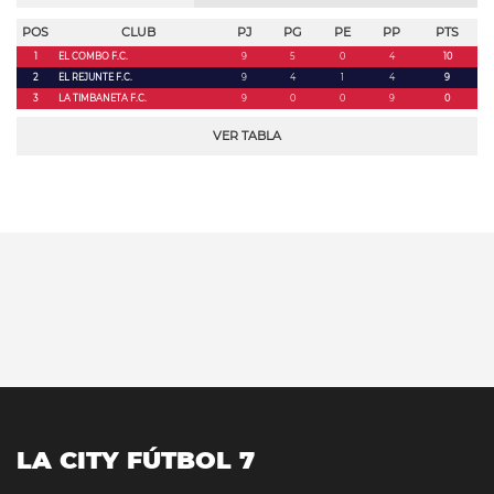
POS
CLUB
PJ
PG
PE
PP
PTS
1
EL COMBO F.C.
9
5
0
4
10
2
EL REJUNTE F.C.
9
4
1
4
9
3
LA TIMBANETA F.C.
9
0
0
9
0
VER TABLA
LA CITY FÚTBOL 7