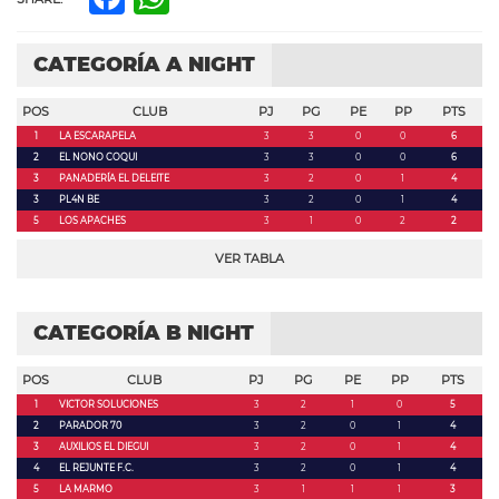
CATEGORÍA A NIGHT
POS
CLUB
PJ
PG
PE
PP
PTS
1
LA ESCARAPELA
3
3
0
0
6
2
EL NONO COQUI
3
3
0
0
6
3
PANADERÍA EL DELEITE
3
2
0
1
4
3
PL4N BE
3
2
0
1
4
5
LOS APACHES
3
1
0
2
2
VER TABLA
CATEGORÍA B NIGHT
POS
CLUB
PJ
PG
PE
PP
PTS
1
VICTOR SOLUCIONES
3
2
1
0
5
2
PARADOR 70
3
2
0
1
4
3
AUXILIOS EL DIEGUI
3
2
0
1
4
4
EL REJUNTE F.C.
3
2
0
1
4
5
LA MARMO
3
1
1
1
3