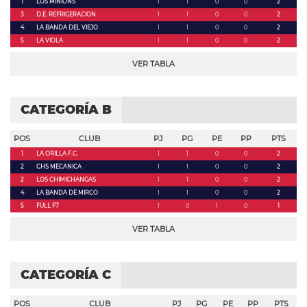
1
LOS MINIONS
1
1
0
0
2
3
D.E. REFRIGERACION
1
1
0
0
2
4
LA BANDA DEL VIEJO
1
1
0
0
2
5
LA VIOLA
1
1
0
0
2
VER TABLA
CATEGORÍA B
POS
CLUB
PJ
PG
PE
PP
PTS
1
LA ORILLA F.C.
1
1
0
0
2
2
CHS MECANICA
1
1
0
0
2
2
LOS CHIMICHANGAS
1
1
0
0
2
4
LA BANDA DE MIRCO
1
1
0
0
2
5
FULL F7
1
0
1
0
1
VER TABLA
CATEGORÍA C
POS
CLUB
PJ
PG
PE
PP
PTS