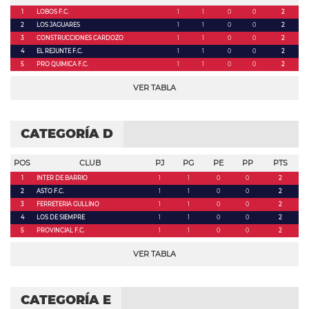
1
LOBOS F.C.
1
1
0
0
2
2
LOS JAGUARES
1
1
0
0
2
3
CONSTRUCCIONES CARDOZO
1
1
0
0
2
4
EL REJUNTE F.C.
1
1
0
0
2
5
PRO QUIMICA F.C.
1
1
0
0
2
VER TABLA
CATEGORÍA D
POS
CLUB
PJ
PG
PE
PP
PTS
1
INTER DE BARRIO
1
1
0
0
2
2
ASTO F.C.
1
1
0
0
2
3
FERRETERIA GULLINO
1
1
0
0
2
4
LOS DE SIEMPRE
1
1
0
0
2
5
PROVINCIAL F.C.
1
1
0
0
2
VER TABLA
CATEGORÍA E